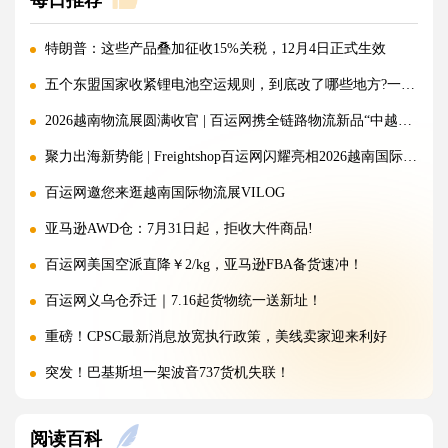
特朗普：这些产品叠加征收15%关税，12月4日正式生效
五个东盟国家收紧锂电池空运规则，到底改了哪些地方?一文讲清!
2026越南物流展圆满收官 | 百运网携全链路物流新品“中越美专线”强势出圈！
聚力出海新势能 | Freightshop百运网闪耀亮相2026越南国际物流展
百运网邀您来逛越南国际物流展VILOG
亚马逊AWD仓：7月31日起，拒收大件商品!
百运网美国空派直降￥2/kg，亚马逊FBA备货速冲！
百运网义乌仓乔迁｜7.16起货物统一送新址！
重磅！CPSC最新消息放宽执行政策，美线卖家迎来利好
突发！巴基斯坦一架波音737货机失联！
警惕！违规罚10万美金/箱，出货前必看！
阅读百科
海运价格九连涨，外贸企业称一周一涨扛不住!