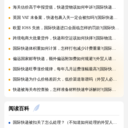
海关估价高于申报货值，快递货物该如何申诉?(国际快递干货知识分享)
英国 VAT 未备案，快递包裹入关一定会被扣吗?(国际快递干货知识分享)
欧盟 IOSS 失效，国际快递进口会面临怎样的罚款?(国际快递干货知识分享)
跨境电商大批量货件，快递和空运该如何抉择?(国际物流干货知识分享)
国际快递体积重如何计算，怎样打包减少计费重量?(国际快递干货知识分享)
偏远国家邮寄快递，额外偏远附加费如何规避?(外贸人请注意)
国际快递旺季涨价规律，每年几月运费涨幅最高?(国际快递干货知识分享)
国际快递为什么价格差距大，低价渠道靠谱吗（外贸人必看篇）
快递被海关布控查验，怎样准备材料快速申诉解封?(国际快递干货知识分享)
海关查验国际快递，重点检查包裹里哪些内容?(国际快递干货知识分享)
阅读百科
国际快递实木木箱无 IPPC 标识，一定会被海关扣留吗?(国际快递干货知识分享)
快递 AMS、IOSS、VAT 预申报填错，会带来什么麻烦?(国际快递干货知识分享)
国际快递被扣关了怎么处理？（不知道如何处理的外贸人看过来）