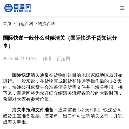
全部
物流资讯
电商资讯
物流百科
首页
>
百运百科
>
物流百科
外贸百科
外贸经验
邮寄经验
重要公告
国际快递一般什么时候清关（国际快递干货知识分
享）
取消
确定
2025-04-23 10:38
作者：百运网
国际快递
清关通常在货物到达目的地国家或地区后开始
进行。一般来说，在货物完成卸货和转运等操作后的 1-2 天
内，快递公司或货主会准备清关所需文件并向海关申报。接
下来，百运网将为您详细介绍清关流程各阶段的大致时间，
希望对大家有参考价值。
海关申报和文件准备：
通常需要 1-2 天时间。快递公司
或货主需准备发票、装箱单、出口许可证等清关文件，并完
成海关申报。