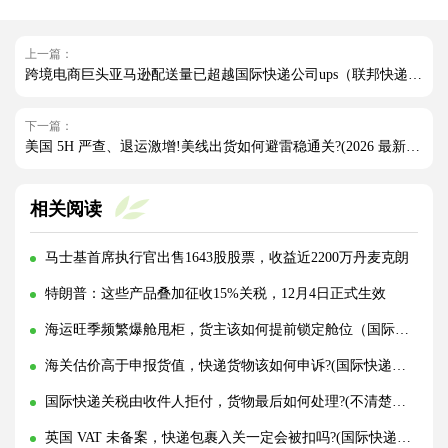
上一篇：
跨境电商巨头亚马逊配送量已超越国际快递公司ups（联邦快递也与亚马逊分道扬镳）
下一篇：
美国 5H 严查、退运激增!美线出货如何避雷稳通关?(2026 最新实操指南)
相关阅读
马士基首席执行官出售1643股股票，收益近2200万丹麦克朗
特朗普：这些产品叠加征收15%关税，12月4日正式生效
海运旺季频繁爆舱甩柜，货主该如何提前锁定舱位（国际海运干货知识分享）
海关估价高于申报货值，快递货物该如何申诉?(国际快递干货知识分享)
国际快递关税由收件人拒付，货物最后如何处理?(不清楚的外贸人看过来)
英国 VAT 未备案，快递包裹入关一定会被扣吗?(国际快递干货知识分享)