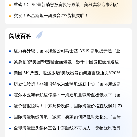
重磅！CPSC最新消息放宽执行政策，美线卖家迎来利好
突发！巴基斯坦一架波音737货机失联！
警惕！违规罚10万美金/箱，出货前必看！
阅读百科
海运价格九连涨，外贸企业称一周一涨扛不住!
警报!美国海关连发四道“封杀令”，你的货还能顺利进美国吗?
运力再升级，国际海运公司马士基 AE19 新航线开通（亚欧贸易迎来新利好）
百运网邀您来上海双年展逛展领钱啦！
紧急预警!美国5H查验全面爆发，数千中国货柜被扣退运，跨境卖家如何破局？
百运网端午假期不打烊，各仓收发货安排速看！
美国 5H 严查、退运激增!美线出货如何避雷稳通关?(2026 最新实操指南)
高光时刻 | 百运网携“稳达美国”系列产品闪耀亮相2026赛狐ERP跨境AI增长峰会
历史性转折！非洲悄然成为全球航运新中心（国际海运新闻资讯）
疯涨!海运巨头集体抬价，欧线一舱难求!外贸人如何破局？
霍尔木兹海峡航运停摆：一周通航量骤降至极低水平（国际海运新闻资讯）
蓄势扩容，焕新启航 | 百运网32000㎡全新标准化仓库正式启用！
运价警报拉响！中东局势发酵，国际海运价格直线飙升 70%（跨境电商卖家请注意）
假期不打烊 | 百运网运作中心五一假期照常接单入库，守护每一份跨境托付！
国际海运航线停航、减班，卖家如何降低时效损失（国际海运干货知识分享）
炸了！欧盟疯狂翻旧账，4000批国货被扣，涉案超11亿
全球海运巨头集体宣告中东航线不可抗力：货物强制改卸，费用与风险全由货主承担