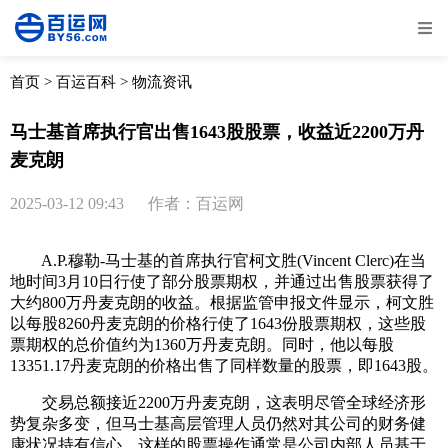
全部
物流资讯
电商资讯
物流百科
首页
>
百运百科
>
物流资讯
外贸百科
外贸经验
邮寄经验
重要公告
马士基首席执行官出售1643股股票，收益近2200万丹
麦克朗
取消
确定
2025-03-12 09:43
作者：百运网
A.P.穆勒-马士基的首席执行官柯文胜(Vincent Clerc)在当
地时间3月10日行使了部分股票期权，并通过出售股票获得了
大约800万丹麦克朗的收益。根据监管申报文件显示，柯文胜
以每股8260丹麦克朗的价格行使了1643份股票期权，这些股
票期权的总价值约为1360万丹麦克朗。同时，他以每股
13351.17丹麦克朗的价格出售了同样数量的股票，即1643股。
交易总额接近2200万丹麦克朗，这表明尽管全球经济形
势复杂多变，但马士基高层管理人员仍然对其公司的财务健
康状况持有信心。这样的股票操作通常是公司内部人员基于