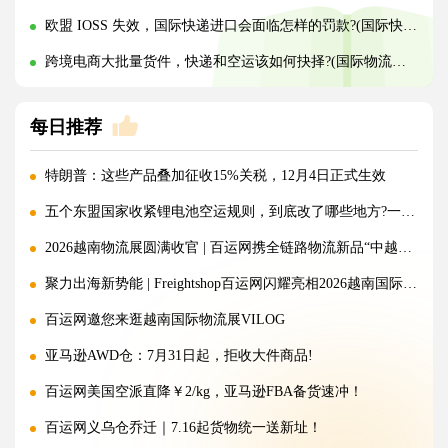
欧盟 IOSS 失效，国际快递进口会面临怎样的罚款?(国际快递干货知识分享)
跨境电商大批量货件，快递和空运该如何抉择?(国际物流干货知识分享)
每日推荐
特朗普：这些产品叠加征收15%关税，12月4日正式生效
五个东盟国家收紧锂电池空运规则，到底改了哪些地方?一文讲清!
2026越南物流展圆满收官 | 百运网携全链路物流新品“中越美专线”强势出圈！
聚力出海新势能 | Freightshop百运网闪耀亮相2026越南国际物流展
百运网邀您来逛越南国际物流展VILOG
亚马逊AWD仓：7月31日起，拒收大件商品!
百运网美国空派直降￥2/kg，亚马逊FBA备货速冲！
百运网义乌仓乔迁｜7.16起货物统一送新址！