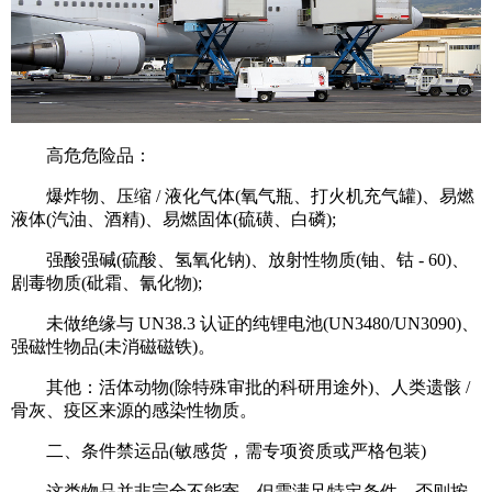
高危危险品：
爆炸物、压缩 / 液化气体(氧气瓶、打火机充气罐)、易燃
液体(汽油、酒精)、易燃固体(硫磺、白磷);
强酸强碱(硫酸、氢氧化钠)、放射性物质(铀、钴 - 60)、
剧毒物质(砒霜、氰化物);
未做绝缘与 UN38.3 认证的纯锂电池(UN3480/UN3090)、
强磁性物品(未消磁磁铁)。
其他：活体动物(除特殊审批的科研用途外)、人类遗骸 /
骨灰、疫区来源的感染性物质。
二、条件禁运品(敏感货，需专项资质或严格包装)
这类物品并非完全不能寄，但需满足特定条件，否则按