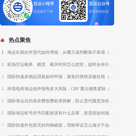
热点聚焦
1
海运长期合作货代如何考核，从哪几项判断靠不靠谱（国
际海运干货知识分享）
2
机场空运截单、截货、截关时间怎么把控，超时会有什么
罚款（国际空运干货知识分享）
3
国际快递多物品混装如何申报，避免归类错误被征税（国
际快递干货知识分享）
4
跨境电商海运低申报有多大风险，CBP 重点稽查逻辑（跨
境电商卖家请注意）
5
国际海运目的港杂费收费标准拆解，防止货代随意加价
（国际海运干货知识分享）
6
国际海运柜号封号匹配错误有什么后果，发货前如何核对
（柜号封号无小事，一字之差扣货退运）
7
国际快递外包装完好内物破损，理赔举证怎么做才不会被
拒赔（国际快递干货知识分享）