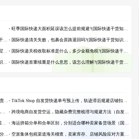
)
旺季国际快递大面积延误该怎么提前规避?(国际快递干货知识分享)
国际快递迟迟不更新物流，是什么原因造成的?(国际快递干货知识分享)
国际快递清关失败，包裹会原路退回吗?(国际快递干货知识分享)
电子产品、电池走国际快递有什么特殊要求?(不清楚的外贸人看过来)
国际快递关税收取标准是什么，多少金额免税?(国际快递干货知识分享)
国际快递被海关扣件，一般该如何处理?(国际快递干货知识分享)
国际快递首重续重是什么意思，该怎么理解?(国际快递干货知识分享)
国际快递交寄时已验视，到港被扣货为何还要求寄件人全责（寄件人如何避免被动全责）
TikTok Shop 自发货快递单号预上传，轨迹滞后规避店铺扣分实操（跨境电商卖家请注意）
国际空运到欧盟被要求补充CE符合性声明，临时加急出具是否有效（国际空运干货知识分享）
跨境电商自发货空运，隐藏杂费完整梳理与规避方法（自发货空运隐性杂费不是 “不可避免”）
空运 “异地提柜” 风险：跨城提货额外费用与时效损耗（国际空运干货知识分享）
海运拼箱分单和合单区别，分别适合哪种卖家备货场景（国际海运干货知识分享）
海运集装箱装箱有哪些安全操作规范（国际海运干货知识分享）
空派集体包税渠道海关稽查，卖家库存、店铺风险应对方案(跨境电商卖家必看篇)