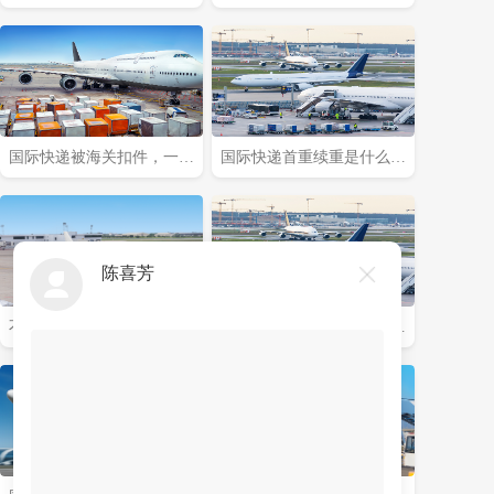
原路退回吗?(国际快递干货
有什么特殊要求?(不清楚的
知识分享)
外贸人看过来)
国际快递被海关扣件，一般
国际快递首重续重是什么意
该如何处理?(国际快递干货
思，该怎么理解?(国际快递
知识分享)
干货知识分享)
不同国家国际快递报价差距
国际快递运费是怎么计算
为什么这么大?(国际快递干
的，体积重怎么核算?(国际
货知识分享)
快递干货知识分享)