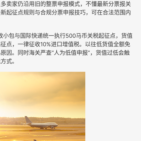
很多卖家仍沿用旧的整票申报模式，不懂最新分票报关
最新起征点规则与合规分票申报技巧，可在合法范围内
小包与国际快递统一执行500马币关税起征点，货值
征点，一律征收10%进口增值税。以往低货值全额免
原因。同时海关严查“人为低值申报”，货值过低会触
税方式。