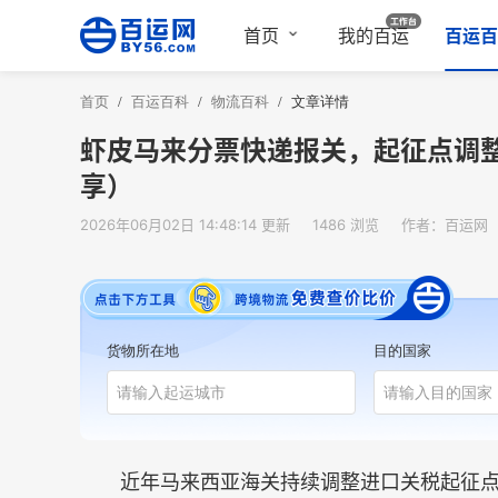
首页
我的百运
百运百
首页
/
百运百科
/
物流百科
/
文章详情
虾皮马来分票快递报关，起征点调
享）
2026年06月02日 14:48:14 更新
1486 浏览
作者：百运网
货物所在地
目的国家
近年马来西亚海关持续调整进口关税起征点