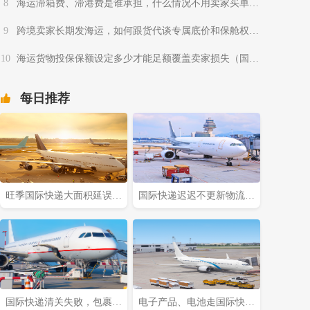
8
海运滞箱费、滞港费是谁承担，什么情况不用卖家买单
（跨境电商卖家请注意）
9
跨境卖家长期发海运，如何跟货代谈专属底价和保舱权益
（不清楚的跨境电商卖家请注意）
10
海运货物投保保额设定多少才能足额覆盖卖家损失（国际
海运干货知识分享）
每日推荐
旺季国际快递大面积延误该
国际快递迟迟不更新物流，
怎么提前规避?(国际快递干
是什么原因造成的?(国际快
货知识分享)
递干货知识分享)
国际快递清关失败，包裹会
电子产品、电池走国际快递