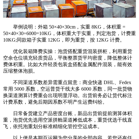
举例说明：外箱 50×40×30cm，实重 8KG，体积重 =
50×40×30÷6000=10KG，体积重大于实重，判定泡货，计费重
10KG;同款箱子实重 12KG，即为重货，按 12KG 计费。
优化装箱降费实操：泡货搭配重货混装拼柜，利用重货
空余仓位填充轻质货品，平衡整票货平均密度，降低整体计
费体积重。比如大件轻质包装盒搭配金属配件混装，能有效
压缩整体泡损。
不同渠道系数差异需重点留意：商业快递 DHL、Fedex
常用 5000 系数，空运普货干线大多 6000 系数，同一批货物
换渠道测算计费重会出现明显浮动。出货前务必让货代标注
计费系数，避免后期因系数不明产生运费纠纷。
日常备货建立产品密度台账，新品出货前提前测算体积
重，泡货优先选用空派拼舱渠道摊低成本，重货优选干线直
飞，依托泡重划分标准精细化管控空运成本。
以上便是本期百运网为您分享的全部内容，若您还有任