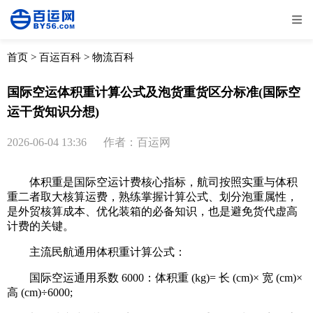
全部
物流资讯
电商资讯
物流百科
首页
>
百运百科
>
物流百科
外贸百科
外贸经验
邮寄经验
重要公告
国际空运体积重计算公式及泡货重货区分标准(国际空
运干货知识分想)
取消
确定
2026-06-04 13:36
作者：百运网
体积重是国际空运计费核心指标，航司按照实重与体积
重二者取大核算运费，熟练掌握计算公式、划分泡重属性，
是外贸核算成本、优化装箱的必备知识，也是避免货代虚高
计费的关键。
主流民航通用体积重计算公式：
国际空运通用系数 6000：体积重 (kg)= 长 (cm)× 宽 (cm)×
高 (cm)÷6000;