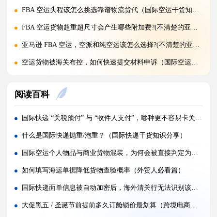
FBA 空运头程该怎么挑选靠谱物流货代（国际空运干货知识分享）
FBA 空运货物超重超尺寸会产生哪些附加费?(不清楚的亚马逊卖家看过来)
亚马逊 FBA 空运，空派和纯空运该怎么选择?(不清楚的亚马逊卖家看过来)
空运货物被海关布控，如何快速提交材料申诉（国际空运干货知识分享）
实木包装走国际空运必须做熏蒸热处理吗（国际空运干货知识分享）
阅读百科
国际空运低申报被海关查到，罚款比例是多少?(国际空运干货知识分享)
国际空运的运单有什么作用，包含哪些关键信息（国际空运干货知识分享）
国际快递 “关税预付” 与 “收件人支付”，哪种更不容易卡关（国际快递干货知识分享）
国内哪些港口是国际空运主流始发机场（国际空运干货知识分享）
什么是国际快递抛重/泡重？（国际快递干货知识分享）
什么是泡货、重货，国际空运分别怎么定价（国际空运干货知识分享）
国际空运个人物品与商业货物混装，为何会被直接判定为违规（国际空运干货知识分享）
国际空运直达与中转航班，该如何选择（不清楚的外贸人看过来）
如何填写海运单据降低货物查验概率（外贸人必看篇）
国际空运客机和全货机分别适合运什么货物（国际空运干货知识分享）
国际快递面单信息被自动加密后，海外清关行无法识别该如何补救（国际快递干货知识分享）
国际空运直达与中转航班，该如何选择（国际快递干货知识分享）
大促黑五 / 圣诞节前提前多久订舱锁价最划算（跨境电商卖家必看篇）