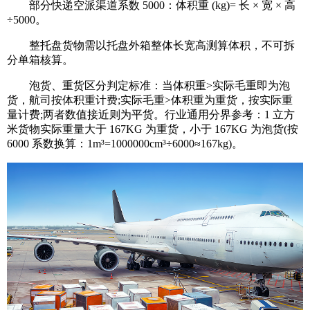
部分快递空派渠道系数 5000：体积重 (kg)= 长 × 宽 × 高
÷5000。
整托盘货物需以托盘外箱整体长宽高测算体积，不可拆
分单箱核算。
泡货、重货区分判定标准：当体积重>实际毛重即为泡
货，航司按体积重计费;实际毛重>体积重为重货，按实际重
量计费;两者数值接近则为平货。行业通用分界参考：1 立方
米货物实际重量大于 167KG 为重货，小于 167KG 为泡货(按
6000 系数换算：1m³=1000000cm³÷6000≈167kg)。