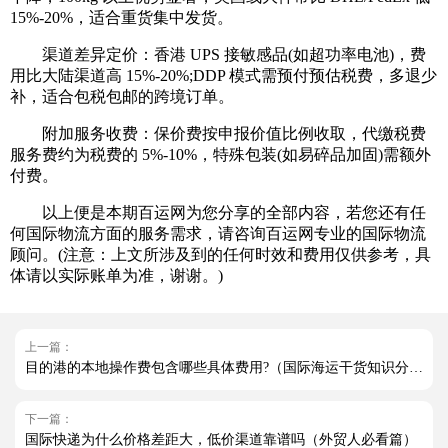
15%-20%，适合重货集中发货。
渠道差异定价：香港 UPS 接敏感品(如超功率电池)，费
用比大陆渠道高 15%-20%;DDP 模式需预付预估税费，多退少
补，适合包税包邮的跨境订单。
附加服务收费：保价费按申报价值比例收取，代缴税费
服务费约为税费的 5%-10%，特殊包装(如易碎品加固)需额外
付费。
以上便是本期百运网为您分享的全部内容，若您还有任
何国际物流方面的服务需求，请咨询百运网专业的国际物流
顾问。(注意：上文所涉及到的任何时效和费用仅供参考，具
体请以实际账单为准，谢谢。)
上一篇：
目的港的本地操作费包含哪些具体费用?（国际海运干货知识分享）
下一篇：
国际快递为什么价格差距大，低价渠道靠谱吗（外贸人必看篇）