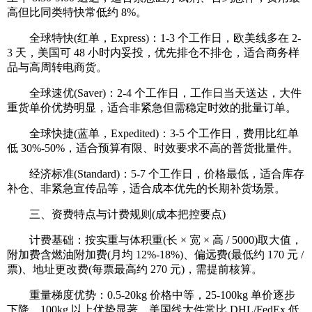
高但比同类特快常低约 8%。
全球特快(红单，Express)：1-3 个工作日，欧美线多在 2-
3 天，美国可 48 小时内妥投，优先排仓不排仓，适合商务样
品与高周转电商货。
全球速优(Saver)：2-4 个工作日，工作日当天送达，大件
重货单价优势明显，适合非紧急但需稳定时效的批量订单。
全球快捷(蓝单，Expedited)：3-5 个工作日，费用比红单
低 30%-50%，适合预算有限、时效要求不高的普货批量件。
经济标准(Standard)：5-7 个工作日，价格最低，适合库存
补仓、非紧急宣传品等，适合成本优先的长期补货场景。
三、资费特点与计费规则(成本把控要点)
计费基础：按实重与体积重(长 × 宽 × 高 / 5000)取大值，
附加费含燃油附加费(月均 12%-18%)、偏远费(最低约 170 元 /
票)、地址更改费(每票最高约 270 元)，需提前核算。
重量梯度优势：0.5-20kg 价格中等，25-100kg 单价逐步
下降，100kg 以上优势显著，美国线大件常比 DHL/FedEx 低