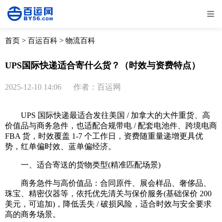
全部
物流资讯
电商资讯
物流百科
首页
>
百运百科
>
物流百科
外贸百科
外贸经验
邮寄经验
重要公告
UPS国际快递适合寄什么货？（时效与资费特点）
取消
确定
2025-12-10 14:06
作者：百运网
UPS 国际快递最适合发往美国 / 加拿大的大件重货、高
价值品与商务急件，也适配合规带电 / 配套电池件、跨境电商
FBA 货，时效覆盖 1-7 个工作日，资费随重量递增更具优
势，红单偏时效、蓝单偏经济。
一、适合寄送的货物类型(精准匹配场景)
商务急件与高价值品：合同原件、展会样品、奢侈品、
珠宝、精密仪器等，依托优先清关与保价服务(基础保价 200
美元，可追加)，降低丢失 / 破损风险，适合时效与安全要求
高的商务场景。