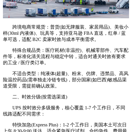
跨境电商常规货：普货(如无牌服装、家居用品)、美妆小
样(30ml 内液体)、玩具等，支持亚马逊 FBA 直送，红单 / 蓝
单可选，适配 B2C 卖家时效与成本平衡需求。
特殊合规品类：医疗耗材(非温控)、机械零部件、汽车配
件等，标准化清关流程与稳定中转，适合对通关时效有要求
的工业 / 医疗类订单。
不适合类型：纯液体(超量)、粉末、仿牌、违禁品、高风
险温控药品(需单独走冷链专线)，部分国家(如巴西)敏感品渠
道受限，需提前确认政策。
二、时效分级(按需选渠道)
UPS 按时效分多级服务，核心覆盖 1-7 个工作日，不同
线路适配不同需求：
特快加急(Express Plus)：1-2 个工作日，美国本土可次日
上午 8:30-9:00 送达，适合紧急医疗试剂、合约急件，费用最