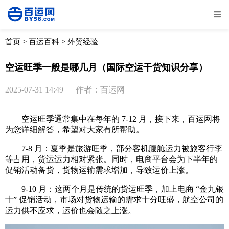
全部
物流资讯
电商资讯
物流百科
首页
>
百运百科
>
外贸经验
外贸百科
外贸经验
邮寄经验
重要公告
空运旺季一般是哪几月（国际空运干货知识分享）
取消
确定
2025-07-31 14:49
作者：百运网
空运旺季通常集中在每年的 7-12 月，接下来，百运网将
为您详细解答，希望对大家有所帮助。
7-8 月：夏季是旅游旺季，部分客机腹舱运力被旅客行李
等占用，货运运力相对紧张。同时，电商平台会为下半年的
促销活动备货，货物运输需求增加，导致运价上涨。
9-10 月：这两个月是传统的货运旺季，加上电商 “金九银
十” 促销活动，市场对货物运输的需求十分旺盛，航空公司的
运力供不应求，运价也会随之上涨。