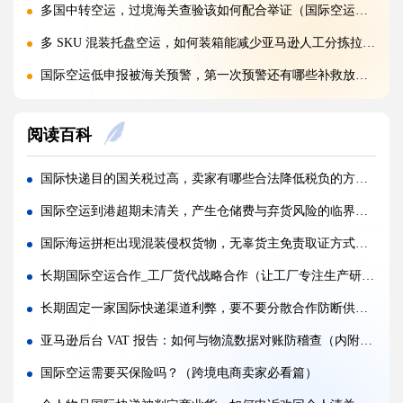
多国中转空运，过境海关查验该如何配合举证（国际空运干货知识分享）
多 SKU 混装托盘空运，如何装箱能减少亚马逊人工分拣拉长上架时长?(国际空运干货知识分享)
国际空运低申报被海关预警，第一次预警还有哪些补救放行办法(外贸人请注意)
美国 5106 备案不全，空派货物一定会被扣吗?(不清楚的跨境电商卖家看过来)
阅读百科
亚马逊入仓排队，空派如何缩短上架等待时间?(亚马逊卖家必看篇)
跨境电商 FBA 空运，自主 VAT 清关和集体包税清关分别适配什么场景（亚马逊卖家请注意）
国际快递目的国关税过高，卖家有哪些合法降低税负的方式（国际快递干货知识分享）
凌晨落地的红眼航班空运，末端机场分拣会额外拉长多久派送时效?(不清楚的外贸人看过来)
国际空运到港超期未清关，产生仓储费与弃货风险的临界点（跨境电商卖家请注意）
国际空运附加费有哪些（燃油、安检、操作费一览）
国际海运拼柜出现混装侵权货物，无辜货主免责取证方式有哪些（不清楚的外贸人看过来）
国际空运运价经常波动（影响空运价格的核心因素）
长期国际空运合作_工厂货代战略合作（让工厂专注生产研发，无物流后顾之忧）
深圳盐田、蛇口、南沙港口海运出货，码头操作流程有何差异?(国际海运干货知识分享)
长期固定一家国际快递渠道利弊，要不要分散合作防断供（国际快递干货知识分享）
超长超宽货物走海运，提前需要向船公司申请哪些特殊许可?(不清楚的外贸人看过来)
亚马逊后台 VAT 报告：如何与物流数据对账防稽查（内附避坑关键提醒）
受潮货物海运集装箱如何防潮，哪些防潮方案性价比最高?(国际海运干货知识分享)
国际空运需要买保险吗？（跨境电商卖家必看篇）
海运货物查验后，多久可以完成放行，货代可以加速处理吗?(国际海运干货知识分享)