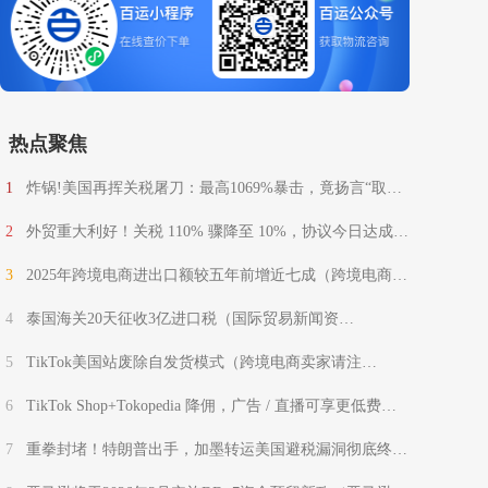
热点聚焦
1
炸锅!美国再挥关税屠刀：最高1069%暴击，竟扬言“取代
联合国”？
2
外贸重大利好！关税 110% 骤降至 10%，协议今日达成
（国际贸易新闻资讯）
3
2025年跨境电商进出口额较五年前增近七成（跨境电商新
闻资讯）
4
泰国海关20天征收3亿进口税（国际贸易新闻资
讯）
5
TikTok美国站废除自发货模式（跨境电商卖家请注
意）
6
TikTok Shop+Tokopedia 降佣，广告 / 直播可享更低费率
（印尼跨境电商卖家注意）
7
重拳封堵！特朗普出手，加墨转运美国避税漏洞彻底终结
（跨境电商卖家请注意）