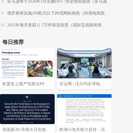
8
亚马逊将于2026年3月实施DD+7资金预留新政（亚马逊卖
家请注意）
9
俄罗斯将实施200欧元以下跨境网购免税（跨境电商新闻
资讯）
10
2025年海关查获11.7万件韩流假货（国际贸易新闻资
讯）
每日推荐
欧盟史上最严包装法PPWR
百运网 | 沃尔玛全球电
8月12日生效，你的包装达
商“跨境加玛，赢战下半
标了吗？
年”专场沙龙圆满收官!
美国新301关税今日生效，
欧洲小包关税大反转：法国