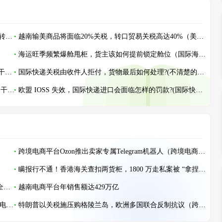
转口贸易商品征40%关税，对越南经济有何影响（做越南转口贸易的外贸人看过来）
越南输美商品将面临20%关税，转口贸易关税高达40%（美越达成贸易协议）
海运旺季频繁爆舱甩柜，货主该如何提前锁定舱位（国际海运干货知识分享）
海关估价高于申报货值，快递货物该如何申诉?(国际快递干货知识分享)
国际快递关税由收件人拒付，货物最后如何处理?(不清楚的外贸人看过来)
英国 VAT 未备案，快递包裹入关一定会被扣吗?(国际快递干货知识分享)
欧盟 IOSS 失效，国际快递进口会面临怎样的罚款?(国际快递干货知识分享)
跨境电商平台Ozon推出卖家专属Telegram机器人（跨境电商新闻资讯）
瞒报行不通！香港海关查扣两货柜，1800 万走私案被 “拿捏”（国际贸易新闻资讯）
双重变量引爆2026集运市场！美国关税加码+红海复航（全球贸易格局生变）
越南电商平台年销售额达429万亿
印尼2026年强制推行清真认证，打造全球清真中心（跨境电商卖家请注意）
特朗普以关税施压购格陵兰岛，欧洲多国联合反制抗议（跨境电商新闻资讯）