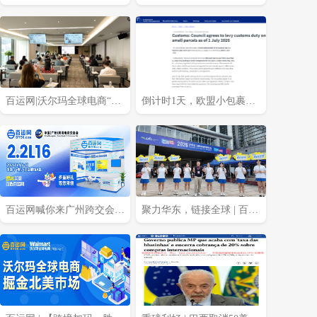
在途货物要补缴新关税吗?
紧急暂停、意大利再度延
期！
百运网|沃尔玛全球电商“智
倒计时1天，欧盟小包裹免
赢跨境·AI全域新运营”专场
税政策明日正式取消！
沙龙圆满收官!
百运网喊你来广州跨交会逛
聚力华东，链接全球 | 百运
展领福利！
网携王牌产品闪耀亮相2026
宁波跨境电商出口博览会!