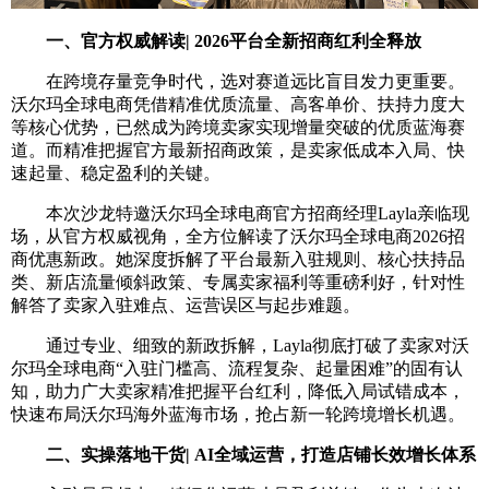
一、官方权威解读| 2026平台全新招商红利全释放
在跨境存量竞争时代，选对赛道远比盲目发力更重要。
沃尔玛全球电商凭借精准优质流量、高客单价、扶持力度大
等核心优势，已然成为跨境卖家实现增量突破的优质蓝海赛
道。而精准把握官方最新招商政策，是卖家低成本入局、快
速起量、稳定盈利的关键。
本次沙龙特邀沃尔玛全球电商官方招商经理Layla亲临现
场，从官方权威视角，全方位解读了沃尔玛全球电商2026招
商优惠新政。她深度拆解了平台最新入驻规则、核心扶持品
类、新店流量倾斜政策、专属卖家福利等重磅利好，针对性
解答了卖家入驻难点、运营误区与起步难题。
通过专业、细致的新政拆解，Layla彻底打破了卖家对沃
尔玛全球电商“入驻门槛高、流程复杂、起量困难”的固有认
知，助力广大卖家精准把握平台红利，降低入局试错成本，
快速布局沃尔玛海外蓝海市场，抢占新一轮跨境增长机遇。
二、实操落地干货| AI全域运营，打造店铺长效增长体系