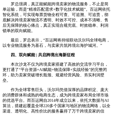
罗总强调，真正能赋能跨境卖家的物流服务，不止是简
单运输，而是“精准匹配需求+数字化技术赋能”。百运网依托
智化系统，可实现每票货物全程可查、可追溯、可追责，彻
底解决跨境卖家物流不透明、时效不可控、成本不清晰、售
后无保障的核心痛点，真正实现合规兜底、时效稳单、利润
锁单的双向赋能。
最后，罗总表示，“百运网将持续联动沃尔玛全球电商，
以专业物流服务为基石，与卖家共筑跨境出海护城河。”
四、双向赋能 | 共启跨境出海新征程
本次沙龙不仅为跨境卖家搭建了高效的交流学习平台，
更打通了“平台资源+AI赋能+物流保障+实战经验”的完整闭
环，助力卖家突破增长瓶颈、规避经营风险、夯实利润壁
垒。
作为全球零售巨头，沃尔玛凭借深厚的品牌积淀、庞大
的消费群体和成熟的电商生态，成为跨境卖家布局全球市场
的优选平台。而百运网自2014年成立以来，依托大数据与AI
算法，搭建起覆盖全球220多个国家与地区的物流网络，以全
渠道、透明化、高性价比的服务赢得了万千跨境卖家的信