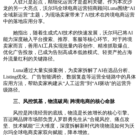
入驻只是起点，精细化运营才是盈利关键。作为本次沙
龙的另一大亮点，沃尔玛全球电商运营招商顾问Luna围绕“AI
全域新运营”主题，为现场卖家带来了AI技术在跨境电商运营
中的落地应用分享。
她指出，随着生成式AI技术的快速发展，沃尔玛已将AI
能力深度融入平台搜索、推荐、客服等核心环节。对于跨境
卖家而言，善用AI工具实现批量内容创作、精准抓取爆点、
优化广告投放，已成为告别高成本低效模式、轻资产抢占海
外流量红利的关键路径。
Luna通过大量实操案例，为卖家拆解了AI在选品分析、
Listing优化、广告智能调价、数据复盘等运营全链路中的具体
应用方法，帮助卖家构建从“人工运营”到“AI驱动”的运营升
级路径。
三、风控筑基，物流破局| 跨境电商的核心命脉
风控是跨境经营的底线，物流是长效增长的核心引擎。
百运网品牌市场部负责人罗群勇先生从“合规风控、痛点攻
坚、技术赋能”三大维度，深度拆解新时代跨境物流如何为沃
尔玛全球电商卖家双向赋能，降本增效。