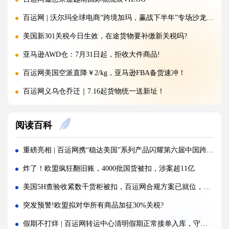
百运网 | 沃尔玛全球电商“跨境加玛，赢战下半年”专场沙龙圆满收官!
美国新301关税今日生效，在途货物要补缴新关税吗?
亚马逊AWD仓：7月31日起，拒收大件商品!
百运网美国空派直降￥2/kg，亚马逊FBA备货速冲！
百运网义乌仓乔迁｜7.16起货物统一送新址！
重磅！CPSC最新消息放宽执行政策，美线卖家迎来利好
阅读百科
突发！巴基斯坦一架波音737货机失联！
警惕！违规罚10万美金/箱，出货前必看！
重磅亮相 | 百运网携“稳达美国”系列产品闪耀第六届中国跨境电商交易会，新客免单福利来袭！
欧洲小包关税大反转：法国紧急暂停、意大利再度延期！
炸了！欧盟疯狂翻旧账，4000批国货被扣，涉案超11亿
倒计时1天，欧盟小包裹免税政策明日正式取消！
美国5H查验收紧数千货柜被扣，百运网合规方案已就位，稳达美国不踩坑
海运价格九连涨，外贸企业称一周一涨扛不住!
突发预警!欧盟拟对华所有商品加征30%关税?
警报!美国海关连发四道“封杀令”，你的货还能顺利进美国吗?
假期不打烊 | 百运网转运中心清明假期正常接单入库，守护每一份跨境托付!