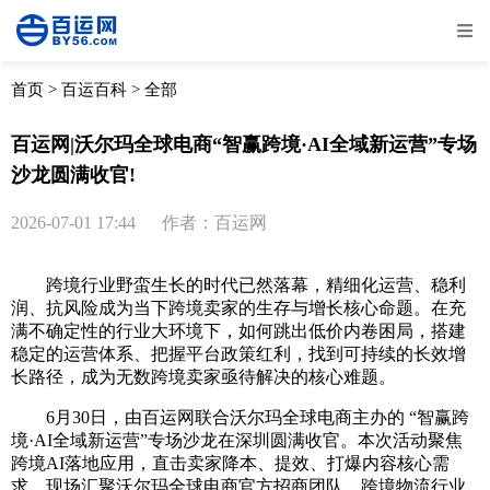
全部
物流资讯
电商资讯
物流百科
首页
>
百运百科
>
全部
外贸百科
外贸经验
邮寄经验
重要公告
百运网|沃尔玛全球电商“智赢跨境·AI全域新运营”专场
沙龙圆满收官!
取消
确定
2026-07-01 17:44
作者：百运网
跨境行业野蛮生长的时代已然落幕，精细化运营、稳利
润、抗风险成为当下跨境卖家的生存与增长核心命题。在充
满不确定性的行业大环境下，如何跳出低价内卷困局，搭建
稳定的运营体系、把握平台政策红利，找到可持续的长效增
长路径，成为无数跨境卖家亟待解决的核心难题。
6月30日，由百运网联合沃尔玛全球电商主办的 “智赢跨
境·AI全域新运营”专场沙龙在深圳圆满收官。本次活动聚焦
跨境AI落地应用，直击卖家降本、提效、打爆内容核心需
求。现场汇聚沃尔玛全球电商官方招商团队、跨境物流行业