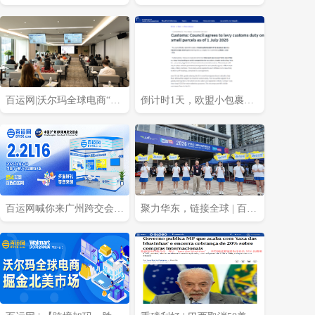
在途货物要补缴新关税吗?
紧急暂停、意大利再度延
期！
百运网|沃尔玛全球电商“智
倒计时1天，欧盟小包裹免
赢跨境·AI全域新运营”专场
税政策明日正式取消！
沙龙圆满收官!
百运网喊你来广州跨交会逛
聚力华东，链接全球 | 百运
展领福利！
网携王牌产品闪耀亮相2026
宁波跨境电商出口博览会!