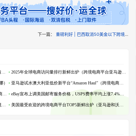
下一篇：
重磅利好 | 巴西取消50美金以下跨境包裹关税！
最新 | 12.17美国海关查验亚马逊/沃尔玛送仓以及港口周情况更新！
2025年全球电商访问量排行新鲜出炉（跨境电商平台亚马逊月访27亿次稳居榜首）
哪）
亚马逊试水澳大利亚低价新平台“Amazon Haul”（跨境电商新闻资讯）
亚马逊墨西哥推出低价专区 Amazon Bazaar，剑指新兴电商竞争（跨境电商新闻资讯）
eBay宣布上调美国邮寄服务价格，USPS费率平均上涨7.4%（跨境电商卖家请注意）
亚马逊推出Buy with Prime服务，对卖家有哪些好处（跨境电商卖家看过来）
美国最受欢迎的跨境电商平台TOP5新鲜出炉（亚马逊和沃尔玛占据主导地位）