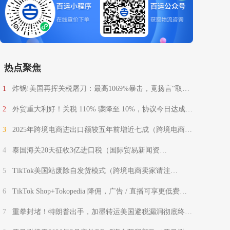
热点聚焦
1
炸锅!美国再挥关税屠刀：最高1069%暴击，竟扬言“取代
联合国”？
2
外贸重大利好！关税 110% 骤降至 10%，协议今日达成
（国际贸易新闻资讯）
3
2025年跨境电商进出口额较五年前增近七成（跨境电商新
闻资讯）
4
泰国海关20天征收3亿进口税（国际贸易新闻资
讯）
5
TikTok美国站废除自发货模式（跨境电商卖家请注
意）
6
TikTok Shop+Tokopedia 降佣，广告 / 直播可享更低费率
（印尼跨境电商卖家注意）
7
重拳封堵！特朗普出手，加墨转运美国避税漏洞彻底终结
（跨境电商卖家请注意）