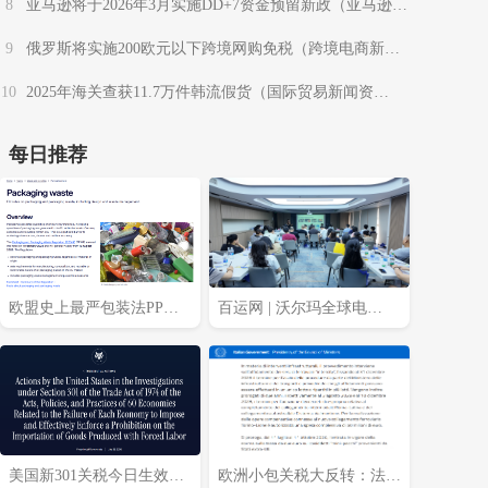
8
亚马逊将于2026年3月实施DD+7资金预留新政（亚马逊卖
家请注意）
9
俄罗斯将实施200欧元以下跨境网购免税（跨境电商新闻
资讯）
10
2025年海关查获11.7万件韩流假货（国际贸易新闻资
讯）
每日推荐
欧盟史上最严包装法PPWR
百运网 | 沃尔玛全球电
8月12日生效，你的包装达
商“跨境加玛，赢战下半
标了吗？
年”专场沙龙圆满收官!
美国新301关税今日生效，
欧洲小包关税大反转：法国