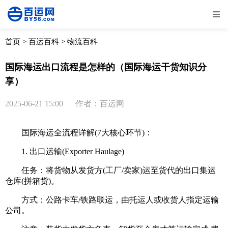
全部
物流资讯
电商资讯
物流百科
首页
>
百运百科
>
物流百科
外贸百科
外贸经验
邮寄经验
重要公告
国际海运出口流程是怎样的（国际海运干货知识分
享）
取消
确定
2025-06-21 15:00
作者：百运网
国际海运全流程详解(7大核心环节)：
1. 出口运输(Exporter Haulage)
任务：将货物从发货方(工厂/卖家)运至货代的出口集运
仓库(拼箱货)。
方式：公路卡车/铁路联运，由托运人或收货人指定运输
公司。