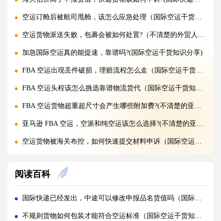
空运订舱后被航司甩舱，该怎么应急处理（国际空运干货知识分享）
空运货物派送失败，包裹会被如何处置?（不清楚的外贸人看过来）
加急国际空运真的能提速，靠谱吗?(国际空运干货知识分享)
FBA 空运出现丢件破损，理赔流程怎么走（国际空运干货知识分享）
FBA 空运头程该怎么挑选靠谱物流货代（国际空运干货知识分享）
FBA 空运货物超重超尺寸会产生哪些附加费?(不清楚的亚马逊卖家看过来)
亚马逊 FBA 空运，空派和纯空运该怎么选择?(不清楚的亚马逊卖家看过来)
空运货物被海关布控，如何快速提交材料申诉（国际空运干货知识分享）
实木包装走国际空运必须做熏蒸热处理吗（国际空运干货知识分享）
阅读百科
国际空运低申报被海关查到，罚款比例是多少?(国际空运干货知识分享)
国际空运的运单有什么作用，包含哪些关键信息（国际空运干货知识分享）
国际快递已经发出，中途可以修改申报品名货值吗（国际快递干货知识分享）
国内哪些港口是国际空运主流始发机场（国际空运干货知识分享）
不规则货物如何包装才能符合空运标准（国际空运干货知识分享）