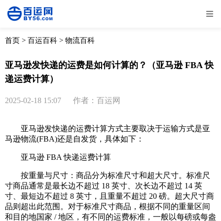
全部
物流资讯
电商资讯
物流百科
首页
>
百运百科
>
物流百科
外贸百科
外贸经验
邮寄经验
重要公告
亚马逊发快递的运费是如何计算的？（亚马逊 FBA 快
递运费计算）
取消
确定
2025-02-18 15:07
作者：百运网
亚马逊发快递的运费计算方式主要取决于运输方式是亚
马逊物流(FBA)还是自发货，具体如下：
亚马逊 FBA 快递运费计算
按重量与尺寸：商品分为标准尺寸和超大尺寸。标准尺
寸商品通常是最长边不超过 18 英寸、次长边不超过 14 英
寸、最短边不超过 8 英寸，且重量不超过 20 磅。超大尺寸商
品则超出此范围。对于标准尺寸商品，根据不同的重量区间
和目的地国家 / 地区，有不同的运费标准，一般以每磅或每盎