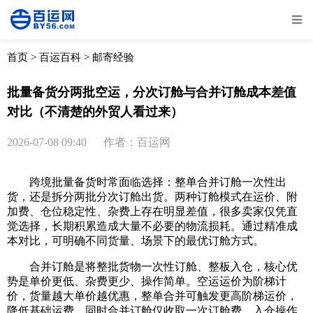
全部
物流资讯
电商资讯
物流百科
首页
>
百运百科
>
邮寄经验
外贸百科
外贸经验
邮寄经验
重要公告
批量备货分两批空运，分次订舱与合并订舱成本差值
对比（不清楚的外贸人看过来）
取消
确定
2026-07-08 09:40
作者：百运网
跨境批量备货时常面临选择：整单合并订舱一次性出
货，还是拆分两批分次订舱出货。两种订舱模式在运价、附
加费、仓位稳定性、杂费上存在明显差值，很多卖家仅凭直
觉选择，长期积累造成大量不必要的物流损耗。通过精准成
本对比，可明确不同货量、场景下的最优订舱方式。
合并订舱是将整批货物一次性订舱、整板入仓，核心优
势是单价更低、杂费更少、操作简单。空运运价为阶梯计
价，货量越大单价越优惠，整单合并可触发更高阶梯运价，
降低基础运费。同时合并订舱仅收取一次订舱费、入仓操作