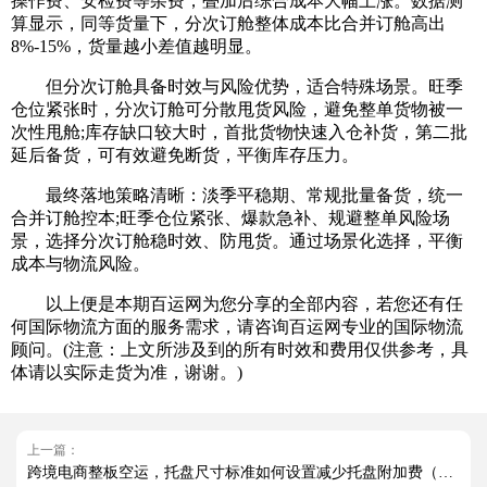
操作费、安检费等杂费，叠加后综合成本大幅上涨。数据测
算显示，同等货量下，分次订舱整体成本比合并订舱高出
8%-15%，货量越小差值越明显。
但分次订舱具备时效与风险优势，适合特殊场景。旺季
仓位紧张时，分次订舱可分散甩货风险，避免整单货物被一
次性甩舱;库存缺口较大时，首批货物快速入仓补货，第二批
延后备货，可有效避免断货，平衡库存压力。
最终落地策略清晰：淡季平稳期、常规批量备货，统一
合并订舱控本;旺季仓位紧张、爆款急补、规避整单风险场
景，选择分次订舱稳时效、防甩货。通过场景化选择，平衡
成本与物流风险。
以上便是本期百运网为您分享的全部内容，若您还有任
何国际物流方面的服务需求，请咨询百运网专业的国际物流
顾问。(注意：上文所涉及到的所有时效和费用仅供参考，具
体请以实际走货为准，谢谢。)
上一篇：
跨境电商整板空运，托盘尺寸标准如何设置减少托盘附加费（国际空运干货知识分享）