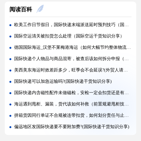
阅读百科
国际空运计费重与实际重、体积重怎么换算（国际空运干货知识分享）
普通货物走国际空运最低多少公斤起运（不清楚的外贸人看过来）
欧美工作日节假日，国际快递末端派送延时预判技巧（国际快递干货知识分享）
国际空运和国际快递到底有哪些核心区别（国际物流干货知识分享）
国际空运清关被扣货怎么处理（国际空运干货知识分享）
国际空运计费重与实际重、体积重怎么换算（国际空运干货知识分享）
德国国际海运_汉堡不莱梅港海运（如何大幅节约整体物流成本）
国际空运客机和全货机分别适合运什么货物（国际空运干货知识分享）
国际快递个人物品与商品混寄，被查后该如何拆分申报（国际快递干货知识分享）
如何查询国际快递实时物流轨迹?(国际快递干货知识分享)
美西美东海运时效差距多少，旺季会不会延误?(外贸人请注意)
国际快递关税收取标准是什么，多少金额免税?(国际快递干货知识分享)
国际快递可以加急运输吗?(国际快递干货知识分享)
国际快递为什么越重单价越便宜?(国际空运干货知识分享)
国际快递内含磁性配件未做磁检，安检一定会扣货还是有放行标准（国际快递干货知识分享）
第一次寄国际快递，详细流程步骤是什么（国际快递干货知识分享）
海运遇到甩柜、漏装，货代该如何补救（前置规避甩柜技巧）
拼箱货因同行单证不合规被连带扣货，如何划分责任与止损（国际海运干货知识分享）
偏远地区发国际快递要不要附加费?(国际快递干货知识分享)
欧美空运清关被扣货，常见原因及快速放行办法（外贸人必看篇）