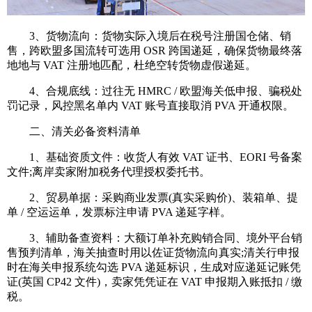
3、货物流向：货物实际入境后在税号注册国仓储、销
售，跨欧盟多国流转可选用 OSR 跨国递延，确保货物最终落
地地与 VAT 注册地匹配，杜绝空转货物虚假递延。
4、合规底线：过往无 HMRC / 欧盟海关低申报、骗税处
罚记录，风控黑名单内 VAT 账号直接取消 PVA 开通权限。
二、清关必备资料清单
1、基础资质文件：收货人有效 VAT 证书、EORI 号备案
文件;离岸卖家附加税务代理授权委托书。
2、贸易单据：采购商业发票(真实采购价)、装箱单、提
单 / 空运运单，发票标注申请 PVA 递延字样。
3、辅助备查资料：大额订单补充购销合同、境外平台销
售预判清单，海关抽查时用以佐证货物流向真实;清关行申报
时在海关申报系统勾选 PVA 递延标识，生成对应递延记账凭
证(英国 CP42 文件)，卖家凭凭证在 VAT 申报期入账抵扣 / 缴
税。