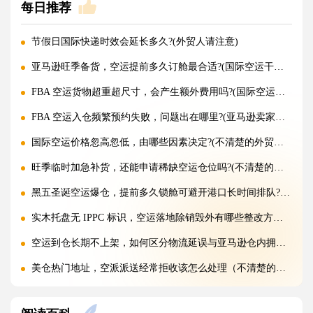
每日推荐
节假日国际快递时效会延长多久?(外贸人请注意)
亚马逊旺季备货，空运提前多久订舱最合适?(国际空运干货知识分享)
FBA 空运货物超重超尺寸，会产生额外费用吗?(国际空运干货知识分享)
FBA 空运入仓频繁预约失败，问题出在哪里?(亚马逊卖家请注意)
国际空运价格忽高忽低，由哪些因素决定?(不清楚的外贸人看过来)
旺季临时加急补货，还能申请稀缺空运仓位吗?(不清楚的外贸人看过来)
黑五圣诞空运爆仓，提前多久锁舱可避开港口长时间排队?(不清楚的跨境卖家看过来)
实木托盘无 IPPC 标识，空运落地除销毁外有哪些整改方式(国际空运干货知识分享)
空运到仓长期不上架，如何区分物流延误与亚马逊仓内拥堵?(国际空运干货知识分享)
美仓热门地址，空派派送经常拒收该怎么处理（不清楚的跨境卖家看过来）
海关认定货值偏高征税，有合规申诉减免税费的办法吗（国际快递干货知识分享）