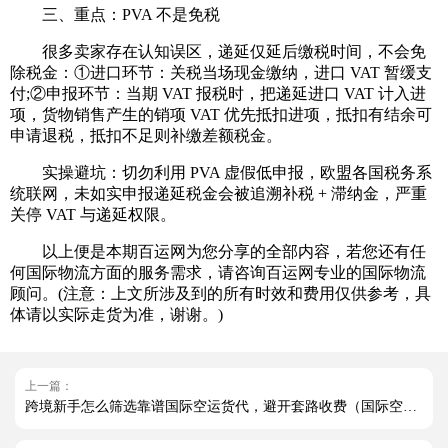
三、重点：PVA 不是免税
很多卖家存在认知误区，递延仅延后缴税时间，不会免
除税金：①进口环节：关税当场现金缴纳，进口 VAT 暂缓支
付;②申报环节：当期 VAT 报税时，把递延进口 VAT 计入进
项，货物销售产生的销项 VAT 优先抵扣进项，抵扣有结余可
申请退税，抵扣不足则补缴差额税金。
实操避坑：切勿利用 PVA 虚假低申报，欧盟各国税务系
统联网，未如实申报递延税金会被追溯补税 + 滞纳金，严重
关停 VAT 与递延权限。
以上便是本期百运网为您分享的全部内容，若您还有任
何国际物流方面的服务需求，请咨询百运网专业的国际物流
顾问。(注意：上文所涉及到的所有时效和费用仅供参考，具
体请以实际走货为准，谢谢。)
上一篇：
跨境新手怎么筛选靠谱国际空运货代，避开套路收费（国际空运干货知识分享）