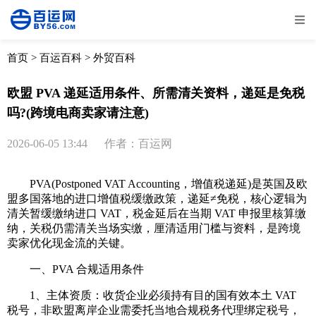
全部
物流资讯
电商资讯
物流百科
首页
>
百运百科
>
外贸百科
外贸百科
外贸经验
邮寄经验
重要公告
欧盟 PVA 递延适用条件、所需清关资料，递延是免税
吗?(跨境电商卖家请注意)
取消
确定
2026-06-05 13:44
作者：百运网
PVA(Postponed VAT Accounting，增值税递延)是英国及欧
盟多国落地的进口增值税缓缴政策，递延≠免税，核心逻辑为
清关暂缓缴纳进口 VAT，税金延后在当期 VAT 申报里核算缴
纳，关税仍需清关当场实缴，厘清适用门槛与资料，是跨境
卖家优化现金流的关键。
一、PVA 合规适用条件
1、主体资质：收货企业必须持有目的国有效本土 VAT
税号，非欧盟离岸企业需委托当地合规税务代理绑定税号，