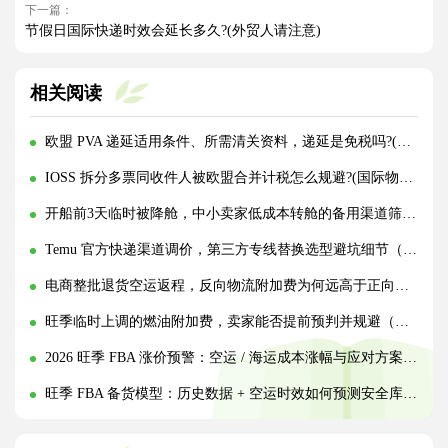
下一篇：
节假日国际快递时效会延长多久?(外贸人请注意)
相关阅读
欧盟 PVA 递延适用条件、所需清关资料，递延是免税吗?(跨境电商卖家请注意)
IOSS 拆分多票同收件人被欧盟合并计税怎么规避?(国际物流干货知识分享)
开船前3天临时被降舱，中小卖家低成本转舱的备用渠道筛选标准（跨境电商卖家请注意）
Temu 官方快递渠道调价，第三方专线替换选型避坑细节（跨境物流干货知识分享）
电商整批退货空运返程，反向物流附加费为何远高于正向出货（跨境电商卖家请注意）
旺季临时上调的燃油附加费，卖家能否提前预判并规避（跨境电商干货知识分享）
2026 旺季 FBA 涨价预警：空运 / 海运成本涨幅与应对方案（跨境电商卖家请注意）
旺季 FBA 备货模型：历史数据 + 空运时效如何预测安全库存（跨境物流干货在分享）