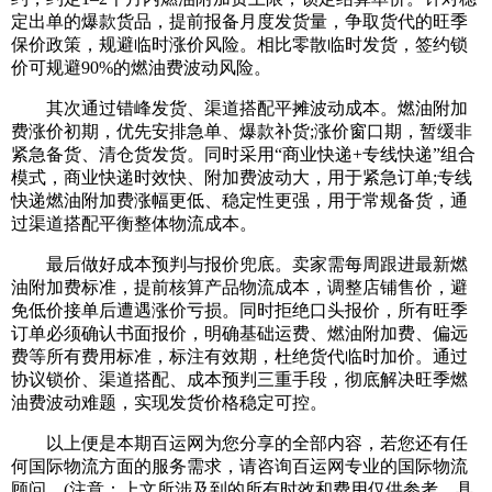
定出单的爆款货品，提前报备月度发货量，争取货代的旺季
保价政策，规避临时涨价风险。相比零散临时发货，签约锁
价可规避90%的燃油费波动风险。
其次通过错峰发货、渠道搭配平摊波动成本。燃油附加
费涨价初期，优先安排急单、爆款补货;涨价窗口期，暂缓非
紧急备货、清仓货发货。同时采用“商业快递+专线快递”组合
模式，商业快递时效快、附加费波动大，用于紧急订单;专线
快递燃油附加费涨幅更低、稳定性更强，用于常规备货，通
过渠道搭配平衡整体物流成本。
最后做好成本预判与报价兜底。卖家需每周跟进最新燃
油附加费标准，提前核算产品物流成本，调整店铺售价，避
免低价接单后遭遇涨价亏损。同时拒绝口头报价，所有旺季
订单必须确认书面报价，明确基础运费、燃油附加费、偏远
费等所有费用标准，标注有效期，杜绝货代临时加价。通过
协议锁价、渠道搭配、成本预判三重手段，彻底解决旺季燃
油费波动难题，实现发货价格稳定可控。
以上便是本期百运网为您分享的全部内容，若您还有任
何国际物流方面的服务需求，请咨询百运网专业的国际物流
顾问。(注意：上文所涉及到的所有时效和费用仅供参考，具