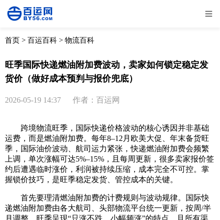
全部
物流资讯
电商资讯
物流百科
首页
>
百运百科
>
物流百科
外贸百科
外贸经验
邮寄经验
重要公告
旺季国际快递燃油附加费波动，卖家如何锁定稳定发
货价（做好成本预判与报价兜底）
取消
确定
2026-05-19 14:37
作者：百运网
跨境物流旺季，国际快递价格波动的核心诱因并非基础
运费，而是燃油附加费。每年8–12月欧美大促、年末备货旺
季，国际油价波动、航司运力紧张，快递燃油附加费会频繁
上调，单次涨幅可达5%–15%，且每周更新，很多卖家报价签
约后遭遇临时涨价，利润被持续压缩，成本完全不可控。掌
握锁价技巧，是旺季稳定发货、管控成本的关键。
首先要理清燃油附加费的计费规则与波动规律。国际快
递燃油附加费由各大航司、头部物流平台统一更新，按周/半
月调整，旺季呈现“只涨不跌、小幅频涨”的特点，且所有渠