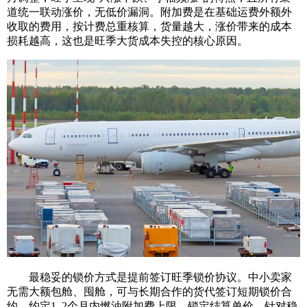
道统一联动涨价，无低价漏洞。附加费是在基础运费外额外
收取的费用，按计费总重核算，货量越大，涨价带来的成本
损耗越高，这也是旺季大货成本失控的核心原因。
最稳妥的锁价方式是提前签订旺季锁价协议。中小卖家
无需大额包舱、囤舱，可与长期合作的货代签订短期锁价合
约，约定1–2个月内燃油附加费上限，锁定结算单价。针对稳