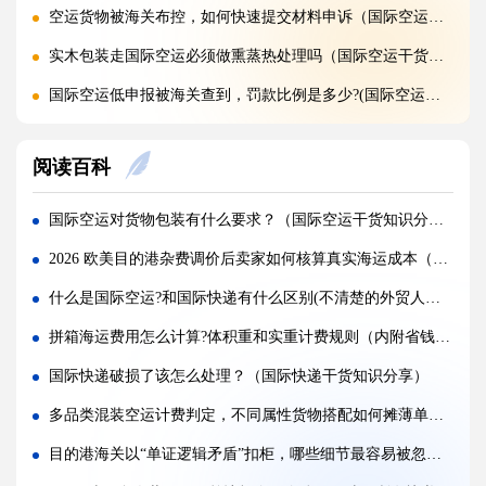
空运货物被海关布控，如何快速提交材料申诉（国际空运干货知识分享）
实木包装走国际空运必须做熏蒸热处理吗（国际空运干货知识分享）
国际空运低申报被海关查到，罚款比例是多少?(国际空运干货知识分享)
国际空运的运单有什么作用，包含哪些关键信息（国际空运干货知识分享）
阅读百科
国内哪些港口是国际空运主流始发机场（国际空运干货知识分享）
什么是泡货、重货，国际空运分别怎么定价（国际空运干货知识分享）
国际空运对货物包装有什么要求？（国际空运干货知识分享）
国际空运直达与中转航班，该如何选择（不清楚的外贸人看过来）
2026 欧美目的港杂费调价后卖家如何核算真实海运成本（国际海运干货知识分享）
国际空运客机和全货机分别适合运什么货物（国际空运干货知识分享）
什么是国际空运?和国际快递有什么区别(不清楚的外贸人看过来)
国际空运直达与中转航班，该如何选择（国际快递干货知识分享）
拼箱海运费用怎么计算?体积重和实重计费规则（内附省钱实操技巧）
国际空运完整运输流程分为哪几个步骤（国际空运干货知识分享）
国际快递破损了该怎么处理？（国际快递干货知识分享）
国际空运和国际快递到底有哪些核心区别（国际物流干货知识分享）
多品类混装空运计费判定，不同属性货物搭配如何摊薄单公斤成本（国际空运干货知识分享）
跨境卖家亚马逊 FBA 发货用什么国际快递渠道?(亚马逊卖家必看篇)
目的港海关以“单证逻辑矛盾”扣柜，哪些细节最容易被忽略（跨境电商卖家请注意）
加急国际快递真的能提速吗，靠谱吗?(国际快递干货知识分享)