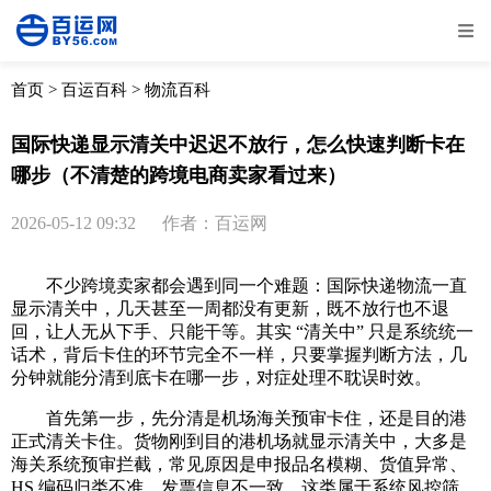
全部
物流资讯
电商资讯
物流百科
首页
>
百运百科
>
物流百科
外贸百科
外贸经验
邮寄经验
重要公告
国际快递显示清关中迟迟不放行，怎么快速判断卡在
哪步（不清楚的跨境电商卖家看过来）
取消
确定
2026-05-12 09:32
作者：百运网
不少跨境卖家都会遇到同一个难题：国际快递物流一直
显示清关中，几天甚至一周都没有更新，既不放行也不退
回，让人无从下手、只能干等。其实 “清关中” 只是系统统一
话术，背后卡住的环节完全不一样，只要掌握判断方法，几
分钟就能分清到底卡在哪一步，对症处理不耽误时效。
首先第一步，先分清是机场海关预审卡住，还是目的港
正式清关卡住。货物刚到目的港机场就显示清关中，大多是
海关系统预审拦截，常见原因是申报品名模糊、货值异常、
HS 编码归类不准、发票信息不一致。这类属于系统风控筛