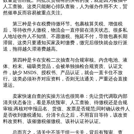
数量是否匹配。同批次货物有的快有的慢，就是因为被抽中
人工查验。这类只能耐心排队查验，人为催办作用不大，贸
然催单反而容易被重点关注。
第三种是卡在税费待缴环节。包裹核算关税、增值税
后，等待收件人缴税，物流会一直停留在清关状态。很多私
人地址收件人不知情、不愿缴税、拖延不付，导致包裹长期
滞留。这类只要通知买家及时缴费，缴完后很快就会放行派
送，拖得越久滞港费越高。
第四种是卡在安检二次抽查与合规审核。内含电池、液
体、粉末、磁吸类货品，会被单独抽检合规资质、认证文
件，缺少 MSDS、授权书、产品认证，就会一直卡住不放
行。这类必须补齐对应资料，否则无法通关，严重还会直接
退运。
卖家快速自查的实操方法也很简单：先让货代调取内部
清关状态备注，看是系统预审、人工查验、待缴税还是合规
审核;再核对申报品名、货值、发票是否规范;同时确认收件人
是否收到缴税通知。分清卡点之后，不用盲目等待，该改资
料改资料、该催缴税催缴税、该补认证补认证。
总而言之，清关中不等于统一卡关，背后有预审、查