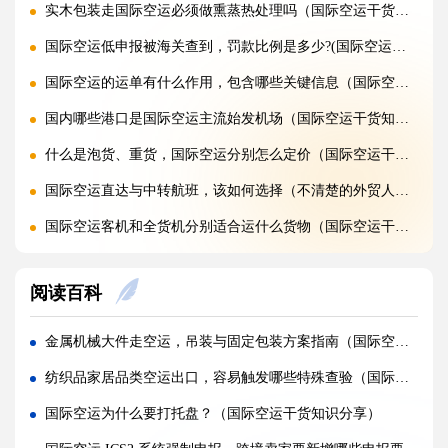
实木包装走国际空运必须做熏蒸热处理吗（国际空运干货知识分享）
国际空运低申报被海关查到，罚款比例是多少?(国际空运干货知识分享)
国际空运的运单有什么作用，包含哪些关键信息（国际空运干货知识分享）
国内哪些港口是国际空运主流始发机场（国际空运干货知识分享）
什么是泡货、重货，国际空运分别怎么定价（国际空运干货知识分享）
国际空运直达与中转航班，该如何选择（不清楚的外贸人看过来）
国际空运客机和全货机分别适合运什么货物（国际空运干货知识分享）
国际空运直达与中转航班，该如何选择（国际快递干货知识分享）
阅读百科
国际空运完整运输流程分为哪几个步骤（国际空运干货知识分享）
国际空运和国际快递到底有哪些核心区别（国际物流干货知识分享）
金属机械大件走空运，吊装与固定包装方案指南（国际空运干货知识分享）
跨境卖家亚马逊 FBA 发货用什么国际快递渠道?(亚马逊卖家必看篇)
纺织品家居品类空运出口，容易触发哪些特殊查验（国际空运干货知识分享）
加急国际快递真的能提速吗，靠谱吗?(国际快递干货知识分享)
国际空运为什么要打托盘？（国际空运干货知识分享）
旺季国际快递大面积延误该怎么提前规避?(国际快递干货知识分享)