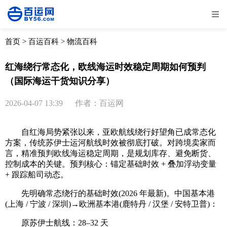
全部
物流资讯
电商资讯
物流百科
首页
>
百运百科
>
物流百科
外贸百科
外贸经验
邮寄经验
重要公告
红海绕行常态化，欧线海运时效稳定周期如何预判
（国际海运干货知识分享）
取消
确定
2026-04-07 13:39
作者：百运网
自红海局势紧张以来，亚欧航线绕行好望角已成常态化
方案，传统苏伊士运河航线时效被彻底打破。对跨境卖家而
言，精准预判欧线海运稳定周期，是规划库存、避免断货、
控制成本的关键。预判核心：锚定基础时效 + 叠加浮动变量
+ 跟踪船司动态。
先明确常态绕行的基础时效(2026 年最新)。中国基本港
(上海 / 宁波 / 深圳)→欧洲基本港(鹿特丹 / 汉堡 / 安特卫普)：
原苏伊士航线：28–32 天