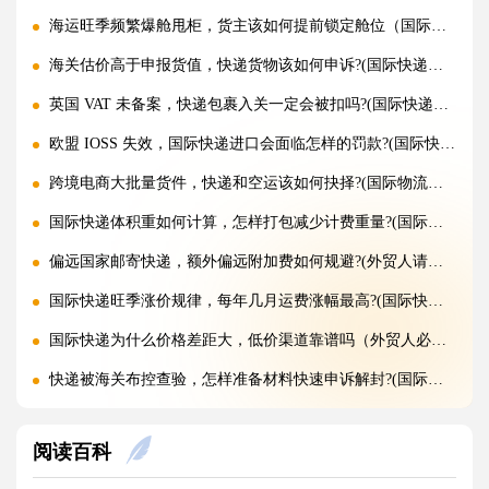
海运旺季频繁爆舱甩柜，货主该如何提前锁定舱位（国际海运干货知识分享）
海关估价高于申报货值，快递货物该如何申诉?(国际快递干货知识分享)
英国 VAT 未备案，快递包裹入关一定会被扣吗?(国际快递干货知识分享)
欧盟 IOSS 失效，国际快递进口会面临怎样的罚款?(国际快递干货知识分享)
跨境电商大批量货件，快递和空运该如何抉择?(国际物流干货知识分享)
国际快递体积重如何计算，怎样打包减少计费重量?(国际快递干货知识分享)
偏远国家邮寄快递，额外偏远附加费如何规避?(外贸人请注意)
国际快递旺季涨价规律，每年几月运费涨幅最高?(国际快递干货知识分享)
国际快递为什么价格差距大，低价渠道靠谱吗（外贸人必看篇）
快递被海关布控查验，怎样准备材料快速申诉解封?(国际快递干货知识分享)
海关查验国际快递，重点检查包裹里哪些内容?(国际快递干货知识分享)
阅读百科
国际快递实木木箱无 IPPC 标识，一定会被海关扣留吗?(国际快递干货知识分享)