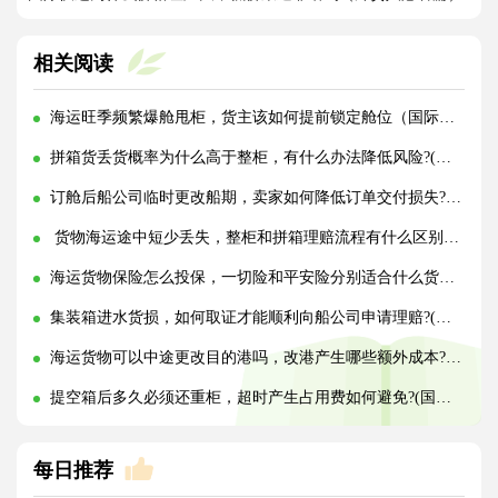
相关阅读
海运旺季频繁爆舱甩柜，货主该如何提前锁定舱位（国际海运干货知识分享）
拼箱货丢货概率为什么高于整柜，有什么办法降低风险?(国际海运干货知识分享)
订舱后船公司临时更改船期，卖家如何降低订单交付损失?(国际海运干货知识分享)
货物海运途中短少丢失，整柜和拼箱理赔流程有什么区别?(国际海运干货知识分享)
海运货物保险怎么投保，一切险和平安险分别适合什么货物?(国际海运干货知识分享)
集装箱进水货损，如何取证才能顺利向船公司申请理赔?(国际海运干货知识分享)
海运货物可以中途更改目的港吗，改港产生哪些额外成本?(国际海运干货知识分享)
提空箱后多久必须还重柜，超时产生占用费如何避免?(国际海运干货知识分享)
每日推荐