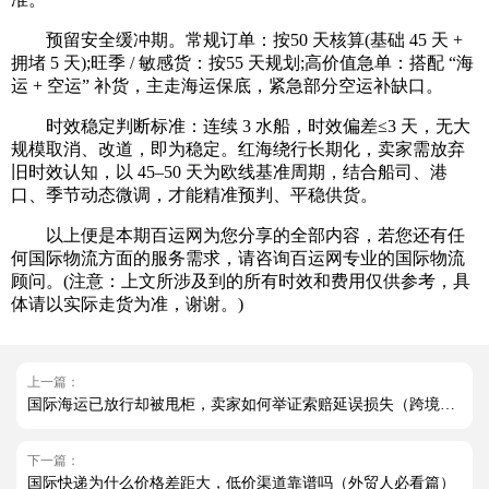
预留安全缓冲期。常规订单：按50 天核算(基础 45 天 +
拥堵 5 天);旺季 / 敏感货：按55 天规划;高价值急单：搭配 “海
运 + 空运” 补货，主走海运保底，紧急部分空运补缺口。
时效稳定判断标准：连续 3 水船，时效偏差≤3 天，无大
规模取消、改道，即为稳定。红海绕行长期化，卖家需放弃
旧时效认知，以 45–50 天为欧线基准周期，结合船司、港
口、季节动态微调，才能精准预判、平稳供货。
以上便是本期百运网为您分享的全部内容，若您还有任
何国际物流方面的服务需求，请咨询百运网专业的国际物流
顾问。(注意：上文所涉及到的所有时效和费用仅供参考，具
体请以实际走货为准，谢谢。)
上一篇：
国际海运已放行却被甩柜，卖家如何举证索赔延误损失（跨境电商卖家请注意）
下一篇：
国际快递为什么价格差距大，低价渠道靠谱吗（外贸人必看篇）