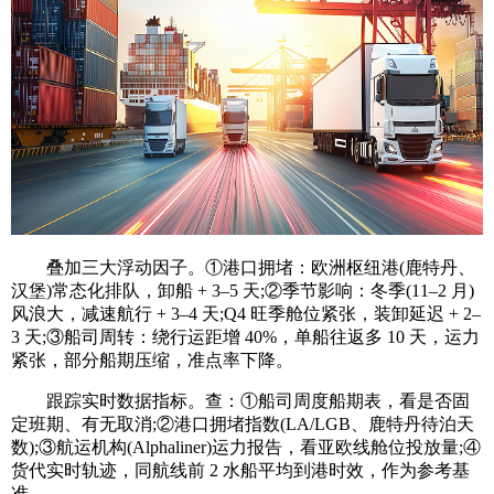
叠加三大浮动因子。①港口拥堵：欧洲枢纽港(鹿特丹、
汉堡)常态化排队，卸船 + 3–5 天;②季节影响：冬季(11–2 月)
风浪大，减速航行 + 3–4 天;Q4 旺季舱位紧张，装卸延迟 + 2–
3 天;③船司周转：绕行运距增 40%，单船往返多 10 天，运力
紧张，部分船期压缩，准点率下降。
跟踪实时数据指标。查：①船司周度船期表，看是否固
定班期、有无取消;②港口拥堵指数(LA/LGB、鹿特丹待泊天
数);③航运机构(Alphaliner)运力报告，看亚欧线舱位投放量;④
货代实时轨迹，同航线前 2 水船平均到港时效，作为参考基
准。