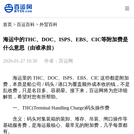
全部
物流资讯
电商资讯
物流百科
首页
>
百运百科
>
外贸百科
外贸百科
外贸经验
邮寄经验
重要公告
海运中的THC、DOC、ISPS、EBS、CIC等附加费是
什么意思（由谁承担）
取消
确定
2026-01-27 10:30
作者：百运网
海运里的 THC、DOC、ISPS、EBS、CIC 这些都是附加
费，本质是船公司 / 码头 / 港口为覆盖额外成本收的钱，不是
乱收费，只是名目多、容易晕。接下来，百运网将为您详细
解答，希望对您有所帮助。
一、THC(Terminal Handling Charge)码头操作费
含义：码头对集装箱的装卸、堆存、吊装、闸口操作等
基础服务费，是海运最核心、最常见的附加费，几乎每票都
有。