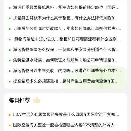
海运旺季频繁爆舱甩柜，货主该如何提前锁定舱位（国际海运干货知识分享）
拼箱货丢货概率为什么高于整柜，有什么办法降低风险?(国际海运干货知识分享)
订舱后船公司临时更改船期，卖家如何降低订单交付损失?(国际海运干货知识分享)
货物海运途中短少丢失，整柜和拼箱理赔流程有什么区别?(国际海运干货知识分享)
海运货物保险怎么投保，一切险和平安险分别适合什么货物?(国际海运干货知识分享)
集装箱进水货损，如何取证才能顺利向船公司申请理赔?(国际海运干货知识分享)
海运货物可以中途更改目的港吗，改港产生哪些额外成本?(国际海运干货知识分享)
提空箱后多久必须还重柜，超时产生占用费如何避免?(国际海运干货知识分享)
每日推荐
FBA 空运入仓频繁预约失败是什么原因?(国际空运干货知识分享)
国际空运海关查验一般会检查哪些内容?(不清楚的外贸人看过来)