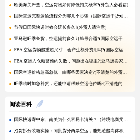
欧美海关严查，空运货物如何降低扣关概率?(外贸人必看篇)
国际空运完整运输流程分为哪几个步骤（国际空运干货知识分享）
节假日国际快递时效会延长多久?(外贸人请注意)
亚马逊旺季备货，空运提前多久订舱最合适?(国际空运干货知识分享)
FBA 空运货物超重超尺寸，会产生额外费用吗?(国际空运干货知识分享)
FBA 空运入仓频繁预约失败，问题出在哪里?(亚马逊卖家请注意)
国际空运价格忽高忽低，由哪些因素决定?(不清楚的外贸人看过来)
旺季临时加急补货，还能申请稀缺空运仓位吗?(不清楚的外贸人看过来)
黑五圣诞空运爆仓，提前多久锁舱可避开港口长时间排队?(不清楚的跨境卖家看过来)
阅读百科
实木托盘无 IPPC 标识，空运落地除销毁外有哪些整改方式(国际空运干货知识分享)
空运到仓长期不上架，如何区分物流延误与亚马逊仓内拥堵?(国际空运干货知识分享)
国际快递寄中东、南美为什么容易卡清关？（跨境电商卖家如何降低清关风险）
美仓热门地址，空派派送经常拒收该怎么处理（不清楚的跨境卖家看过来）
泡货拆分装箱实操：同批货分两票空运，能规避超高体积重计费吗（国际空运干货知识分享）
海关认定货值偏高征税，有合规申诉减免税费的办法吗（国际快递干货知识分享）