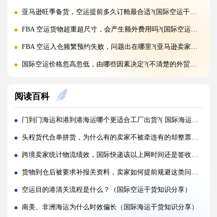
亚马逊旺季备货，空运提前多久订舱最合适?(国际空运干货知识分享)
FBA 空运货物超重超尺寸，会产生额外费用吗?(国际空运干货知识分享)
FBA 空运入仓频繁预约失败，问题出在哪里?(亚马逊卖家请注意)
国际空运价格忽高忽低，由哪些因素决定?(不清楚的外贸人看过来)
旺季临时加急补货，还能申请稀缺空运仓位吗?(不清楚的外贸人看过来)
阅读百科
黑五圣诞空运爆仓，提前多久锁舱可避开港口长时间排队?(不清楚的跨境卖家看过来)
实木托盘无 IPPC 标识，空运落地除销毁外有哪些整改方式(国际空运干货知识分享)
门到门海运和港到港海运哪个更适合工厂出货?( 国际海运干货知识分享)
空运到仓长期不上架，如何区分物流延误与亚马逊仓内拥堵?(国际空运干货知识分享)
头程货代合单拼货，为什么有的卖家不被牵连有的却整票被扣（亚马逊卖家避坑指南）
美仓热门地址，空派派送经常拒收该怎么处理（不清楚的跨境卖家看过来）
跨境卖家统计物流绩效，国际快递该以上网时间还是签收时间作为基准（不清楚的卖家看过来）
海关认定货值偏高征税，有合规申诉减免税费的办法吗（国际快递干货知识分享）
货物到仓后被要求补报关资料，卖家如何提前规避这类问题（跨境电商卖家请注意）
国际快递包装做错直接破损（跨境发货包装指南）
空运目的港清关流程是什么？（国际空运干货知识分享）
国际快递虚报货值有什么后果（海关处罚细则科普）
南美、非洲海运为什么时效偏长（国际海运干货知识分享）