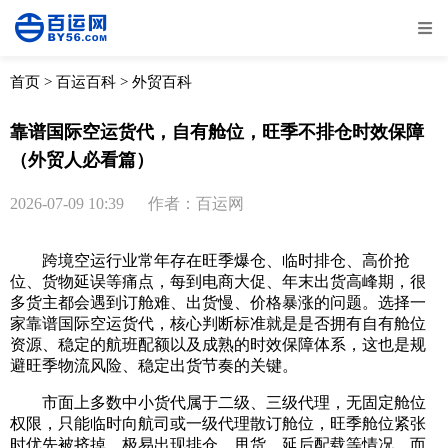
全部
物流资讯
电商资讯
物流百科
首页
>
百运百科
>
外贸百科
外贸百科
外贸经验
邮寄经验
重要公告
靠谱国际空运货代，自有舱位，旺季不排仓时效保障
（外贸人必看篇）
取消
确定
2026-07-09 10:39
作者：百运网
跨境空运行业常年存在旺季爆仓、临时排仓、高价抢
位、货物延误等痛点，每到电商大促、年末出货高峰期，很
多货主都会遇到订舱难、出货慢、价格暴涨的问题。选择一
家靠谱国际空运货代，核心判断标准就是是否拥有自有舱位
资源、稳定的航班配额以及成熟的时效保障体系，这也是规
避旺季物流风险、稳定出货节奏的关键。
市面上多数中小货代属于二级、三级代理，无固定舱位
权限，只能临时向航司或一级代理散订舱位，旺季舱位紧张
时优先被挤掉，极易出现排仓、甩货、延后配载等情况。而