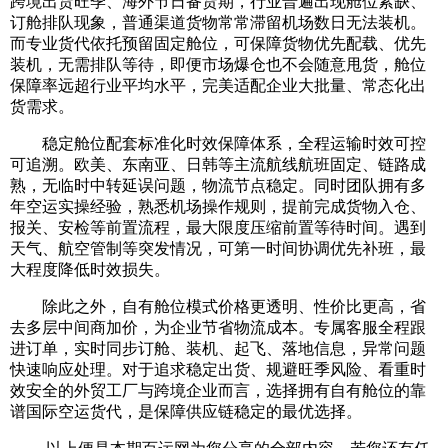
跨境出货旺季、海外节日备货期，行业普遍出现舱位紧缺、
订舱排队现象，普通渠道货物常常滞留机场数日无法装机。
而专业货代依托预留固定舱位，可保障货物优先配载、优先
装机，无需排队等待，即便市场爆仓也不会随意甩货，舱位
保障率远超行业平均水平，完美适配企业大批量、常态化出
货需求。
稳定舱位配套标准化时效保障体系，全程运输时效可控
可追溯。欧美、东南亚、日韩等主流航线航班固定、链路成
熟，无临时中转延误问题，物流节点稳定。同时团队拥有多
年空运实操经验，熟悉机场操作规则，提前完成货物入仓、
报关、安检等前置流程，最大限度压缩前置等待时间。遇到
天气、航空管制等突发情况，可第一时间协调优先补班，最
大程度降低时效损失。
除此之外，自有舱位模式价格更透明、性价比更高，省
去多层中间商加价，为企业节省物流成本。专属客服全程跟
进订单，实时同步订舱、装机、起飞、落地信息，异常问题
快速响应处理。对于追求稳定出货、规避旺季风险、看重时
效安全的外贸工厂与跨境企业而言，选择拥有自有舱位的靠
谱国际空运货代，是保障供应链稳定的最优选择。