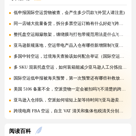
低申报国际空运货物被查，会产生多少罚款?(外贸人请注意)
同一店铺大批量备货，拆分多票空运订舱有什么好处?(跨境电商卖家必看篇)
整托盘空运颠簸散架，缠绕膜与打包带规范用法是什么?(国际空运干货知识分享)
亚马逊新规落地，空运带电产品入仓有哪些新增限制?(亚马逊卖家请注意)
多国中转空运，过境海关查验该如何配合举证（国际空运干货知识分享）
多 SKU 混装托盘空运，如何装箱能减少亚马逊人工分拣拉长上架时长?(国际空运干货知识分享)
国际空运低申报被海关预警，第一次预警还有哪些补救放行办法(外贸人请注意)
美国 5106 备案不全，空派货物一定会被扣吗?(不清楚的跨境电商卖家看过来)
亚马逊入仓排队，空派如何缩短上架等待时间?(亚马逊卖家必看篇)
跨境电商 FBA 空运，自主 VAT 清关和集体包税清关分别适配什么场景（亚马逊卖家请注意）
凌晨落地的红眼航班空运，末端机场分拣会额外拉长多久派送时效?(不清楚的外贸人看过来)
阅读百科
国际空运附加费有哪些（燃油、安检、操作费一览）