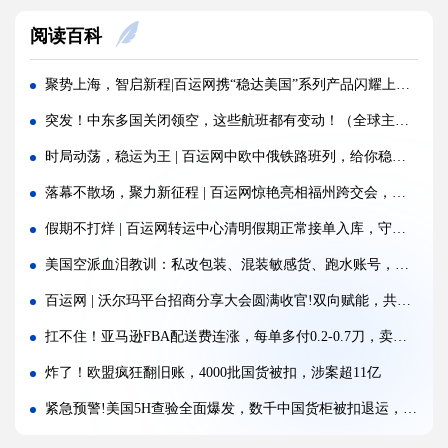
百运网义乌仓乔迁｜7.16起货物统一送新址！
阅读百科
重磅！CPSC最新消息放宽执行政策，美线卖家迎来利好
突发！巴基斯坦一架波音737货机失联！
聚势上海，智启新程|百运网携“稳达美国”系列产品闪耀上海物博会，圆满收官!
警惕！违规罚10万美金/箱，出货前必看！
突发！中东多国关闭领空，这些航班都有变动！（全球主要航班调整一览）
欧洲小包关税大反转：法国紧急暂停、意大利再度延期！
时局动荡，稳运为王 | 百运网中欧中俄铁路班列，给你稳稳的安全感！
百运网|沃尔玛全球电商“智赢跨境·AI全域新运营”专场沙龙圆满收官!
落幕不散场，聚力新征程 | 百运网惊艳亮相福州跨交会，完美收官！
倒计时1天，欧盟小包裹免税政策明日正式取消！
假期不打烊 | 百运网转运中心清明假期正常接单入库，守护每一份跨境托付!
海运价格九连涨，外贸企业称一周一涨扛不住!
美国空派血泪教训：私改包装、混装敏感货、跑水账号，千万别碰！
警报!美国海关连发四道“封杀令”，你的货还能顺利进美国吗?
百运网 | 沃尔玛平台招商分享大会圆满收官!双向赋能，共启跨境出海新征程
百运网邀您来上海双年展逛展领钱啦！
扛不住！亚马逊FBA配送费连涨，每单多付0.2-0.7刀，卖家降本突破口在哪？
炸了！欧盟疯狂翻旧账，4000批国货被扣，涉案超11亿
紧急预警!美国5H查验全面爆发，数千中国货柜被扣退运，跨境卖家如何破局？
百运网开工大吉 | 华章新启，共赴新征程！