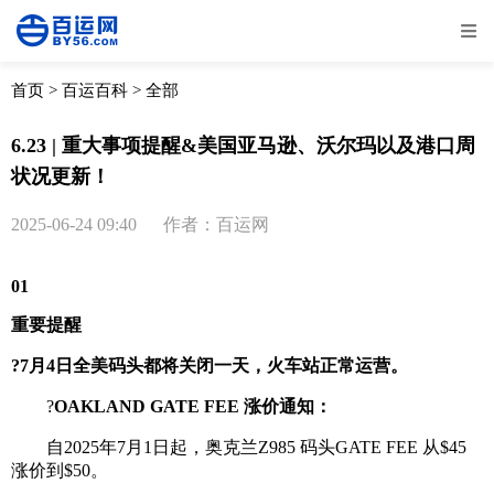
全部
物流资讯
电商资讯
物流百科
首页
>
百运百科
>
全部
外贸百科
外贸经验
邮寄经验
重要公告
6.23 | 重大事项提醒&美国亚马逊、沃尔玛以及港口周
状况更新！
取消
确定
2025-06-24 09:40
作者：百运网
01
重要提醒
?
7月4日全美码头都将关闭一天，火车站正常运营。
?
OAKLAND GATE FEE 涨价通知：
自2025年7月1日起，奥克兰Z985 码头GATE FEE 从$45
涨价到$50。