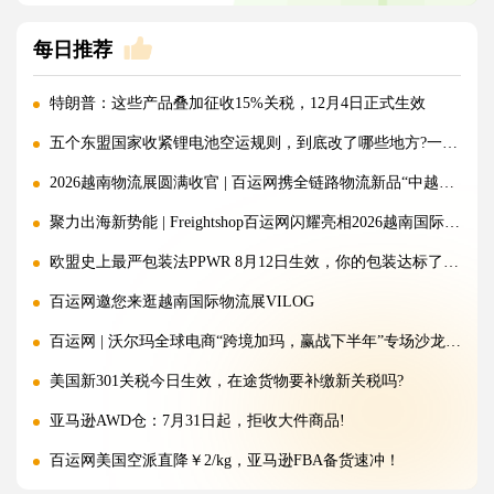
每日推荐
特朗普：这些产品叠加征收15%关税，12月4日正式生效
五个东盟国家收紧锂电池空运规则，到底改了哪些地方?一文讲清!
2026越南物流展圆满收官 | 百运网携全链路物流新品“中越美专线”强势出圈！
聚力出海新势能 | Freightshop百运网闪耀亮相2026越南国际物流展
欧盟史上最严包装法PPWR 8月12日生效，你的包装达标了吗？
百运网邀您来逛越南国际物流展VILOG
百运网 | 沃尔玛全球电商“跨境加玛，赢战下半年”专场沙龙圆满收官!
美国新301关税今日生效，在途货物要补缴新关税吗?
亚马逊AWD仓：7月31日起，拒收大件商品!
百运网美国空派直降￥2/kg，亚马逊FBA备货速冲！