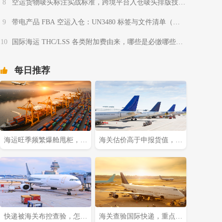
8
空运货物唛头标注实战标准，跨境平台入仓唛头排版技巧
（国际空运干货知识分享）
9
带电产品 FBA 空运入仓：UN3480 标签与文件清单（亚
马逊卖家请注意）
10
国际海运 THC/LSS 各类附加费由来，哪些是必缴哪些是
乱收费（不清楚的外贸人看过来）
每日推荐
海运旺季频繁爆舱甩柜，货
海关估价高于申报货值，快
主该如何提前锁定舱位（国
递货物该如何申诉?(国际快
际海运干货知识分享）
递干货知识分享)
快递被海关布控查验，怎样
海关查验国际快递，重点检