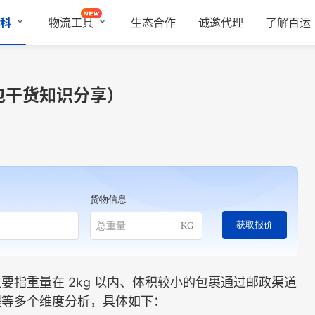
科
物流工具
生态合作
诚邀代理
了解百运
包干货知识分享）
货物信息
获取报价
KG
重量在 2kg 以内、体积较小的包裹通过邮政渠道
程等多个维度分析，具体如下：