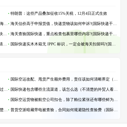
特朗普：这些产品叠加征收15%关税，12月4日正式生效
海运旺季频繁爆舱甩柜，货主该如何提前锁定舱位（国际海运干货知识分享）
海关估价高于申报货值，快递货物该如何申诉?(国际快递干货知识分享)
快递被海关布控查验，怎样准备材料快速申诉解封?(国际快递干货知识分享)
海关查验国际快递，重点检查包裹里哪些内容?(国际快递干货知识分享)
快递混装货物一件违规，整票包裹都会被扣押退回吗?(不清楚的外贸人看过来)
国际快递实木木箱无 IPPC 标识，一定会被海关扣留吗?(国际快递干货知识分享)
国际空运改配、甩货产生额外费用，责任该如何清晰界定（国际空运干货知识分享）
海运开船后还能改港改期吗？（不清楚的跨境电商卖家看过来）
国际快递包含哪些主流渠道，该怎么选（不清楚的外贸人看过来）
国际空运货物被航空公司扣仓，除了舱位紧张还有哪些鲜为人知的原因（跨境电商卖家必看篇）
国际空运标准时效，门到门每个环节正常耗时参考（不清楚的外贸人看过来）
普货空派暗藏带电被查验，合同如何规避隐性查验费（国际空运干货知识分享）