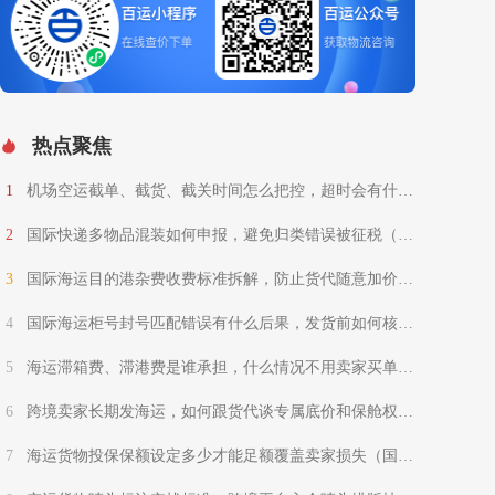
热点聚焦
1
机场空运截单、截货、截关时间怎么把控，超时会有什么
罚款（国际空运干货知识分享）
2
国际快递多物品混装如何申报，避免归类错误被征税（国
际快递干货知识分享）
3
国际海运目的港杂费收费标准拆解，防止货代随意加价
（国际海运干货知识分享）
4
国际海运柜号封号匹配错误有什么后果，发货前如何核对
（柜号封号无小事，一字之差扣货退运）
5
海运滞箱费、滞港费是谁承担，什么情况不用卖家买单
（跨境电商卖家请注意）
6
跨境卖家长期发海运，如何跟货代谈专属底价和保舱权益
（不清楚的跨境电商卖家请注意）
7
海运货物投保保额设定多少才能足额覆盖卖家损失（国际
海运干货知识分享）