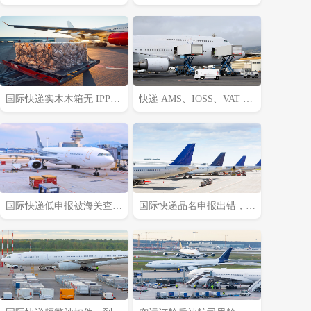
准备材料快速申诉解封?(国
查包裹里哪些内容?(国际快
际快递干货知识分享)
递干货知识分享)
国际快递实木木箱无 IPPC
快递 AMS、IOSS、VAT 预
标识，一定会被海关扣留
申报填错，会带来什么麻
吗?(国际快递干货知识分
烦?(国际快递干货知识分
享)
享)
国际快递低申报被海关查
国际快递品名申报出错，会
到，一般罚款比例是多少
产生哪些罚款与滞留后果?
（外贸人请注意）
(外贸人请注意)