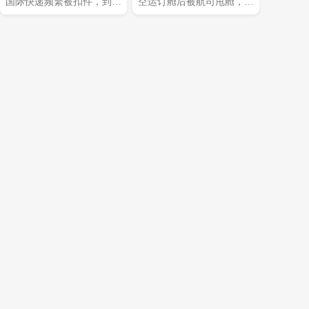
国际快递频繁被扣件，到底
空运订舱后被航司甩舱，该
该如何降低扣关概率?(国际
怎么应急处理（国际空运干
快递干货知识分享)
货知识分享）