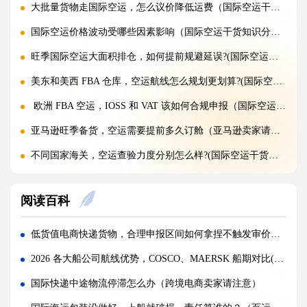
大批量货物走国际空运，怎么议价降低运费（国际空运干货知识分享）
国际空运价格波动受哪些因素影响（国际空运干货知识分享）
旺季国际空运大面积排仓，如何提前规避延误?(国际空运干货知识分享)
美东和美西 FBA 仓库，空运航线怎么规划更划算?(国际空运干货知识分享)
欧洲 FBA 空运，IOSS 和 VAT 该如何合规申报（国际空运干货知识分享）
亚马逊旺季备货，空运需要提前多久订舱（亚马逊卖家请注意）
不同国家海关，空运查验力度分别怎么样?(国际空运干货知识分享)
空运混装货物一件违规，整票都会被扣吗?(国际空运干货知识分享)
阅读百科
空运货物 AMS、ENS 预申报填错有什么后果?(国际空运干货知识分享)
空运品名申报错误，会面临哪些罚款与处罚?(国际空运干货知识分享)
低货值电商快递货物，合理申报区间如何拿捏不触发审价（国际快递干货知识分享）
国际空运货物被扣，最快多久可以清关放行?(国际空运干货知识分享)
2026 各大船公司航线优势，COSCO、MAERSK 船期对比(订舱选择建议)
国际空运计费重与实际重、体积重怎么换算（国际空运干货知识分享）
国际快递中途物流停滞怎么办（跨境电商卖家请注意）
普通货物走国际空运最低多少公斤起运（不清楚的外贸人看过来）