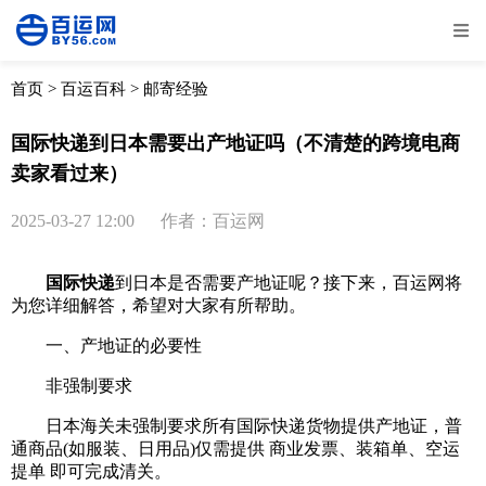
全部
物流资讯
电商资讯
物流百科
首页
>
百运百科
>
邮寄经验
外贸百科
外贸经验
邮寄经验
重要公告
国际快递到日本需要出产地证吗（不清楚的跨境电商
卖家看过来）
取消
确定
2025-03-27 12:00
作者：百运网
国际快递
到日本是否需要产地证呢？接下来，百运网将
为您详细解答，希望对大家有所帮助。
一、‌产地证的必要性‌
非强制要求‌
日本海关未强制要求所有国际快递货物提供产地证，普
通商品(如服装、日用品)仅需提供 ‌商业发票、装箱单、空运
提单‌ 即可完成清关‌。