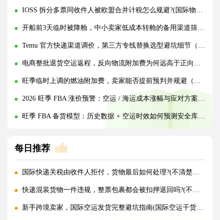
IOSS 拆分多票同收件人被欧盟合并计税怎么规避?(国际物流干货知识分享)
开船前3天临时被降舱，中小卖家低成本转舱的备用渠道筛选标准（跨境电商卖家请注意）
Temu 官方快递渠道调价，第三方专线替换选型避坑细节（跨境物流干货知识分享）
电商整批退货空运返程，反向物流附加费为何远高于正向出货（跨境电商卖家请注意）
旺季临时上调的燃油附加费，卖家能否提前预判并规避（跨境电商干货知识分享）
2026 旺季 FBA 涨价预警：空运 / 海运成本涨幅与应对方案（跨境电商卖家请注意）
旺季 FBA 备货模型：历史数据 + 空运时效如何预测安全库存（跨境物流干货在分享）
每日推荐
国际快递关税由收件人拒付，货物最后如何处理?(不清楚的外贸人看过来)
快递混装货物一件违规，整票包裹都会被扣押退回吗?(不清楚的外贸人看过来)
新手跨境卖家，国际空运发货完整避坑指南(国际空运干货知识分享)