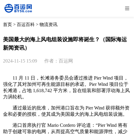
全部
物流资讯
电商资讯
物流百科
首页
>
百运百科
>
物流资讯
外贸百科
外贸经验
邮寄经验
重要公告
美国最大的海上风电组装设施即将诞生？（国际海运
新闻资讯）
取消
确定
2024-11-15 15:09
作者：百运网
11 月 11 日，长滩港务委员会通过推进 Pier Wind 项目，
强化了其对加州可再生能源目标的承诺。Pier Wind 项目位于
长滩港，占地 1,618,742 平方米，旨在组装和部署浮动海上风
力涡轮机。
通过最近的批准，加州港口旨在为 Pier Wind 获得额外资
金和必要的授权，使其成为美国最大的海上风电组装设施。
港口首席执行官 Mario Cordero 评论道：“Pier Wind 将有
助于创建可靠的电网，从而提高空气质量和能源弹性，减少