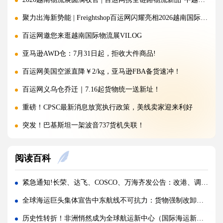
聚力出海新势能 | Freightshop百运网闪耀亮相2026越南国际物流展
百运网邀您来逛越南国际物流展VILOG
亚马逊AWD仓：7月31日起，拒收大件商品!
百运网美国空派直降￥2/kg，亚马逊FBA备货速冲！
百运网义乌仓乔迁｜7.16起货物统一送新址！
重磅！CPSC最新消息放宽执行政策，美线卖家迎来利好
突发！巴基斯坦一架波音737货机失联！
警惕！违规罚10万美金/箱，出货前必看！
阅读百科
海运价格九连涨，外贸企业称一周一涨扛不住!
警报!美国海关连发四道“封杀令”，你的货还能顺利进美国吗?
紧急通知!长荣、达飞、COSCO、万海齐发公告：改港、调航!所有费用风险全由客户自担！
百运网邀您来上海双年展逛展领钱啦！
全球海运巨头集体宣告中东航线不可抗力：货物强制改卸，费用与风险全由货主承担
百运网端午假期不打烊，各仓收发货安排速看！
历史性转折！非洲悄然成为全球航运新中心（国际海运新闻资讯）