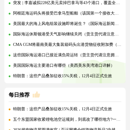
突发 | 李嘉诚拟228亿美元卖掉巴拿马等43个港口，覆盖全球23个国家！
阿根廷海运码头将接受巴拿马型船舶（该国第一个接收大型船舶的码头）
美国最大的海上风电组装设施即将诞生？（国际海运新闻资讯）
国际海运休斯顿港受天气影响继续关闭（货主货代请注意货延）
CMA CGM将最南美最大集装箱码头出港货物征收附加费（巴西港口公司正在劝住）
这些国际海运港口已接近满负荷运转（货主货代请注意拥堵货延）
美国国际海运主要港口有哪些（美西美东美湾港口详解）
特朗普：这些产品叠加征收15%关税，12月4日正式生效
每日推荐
特朗普：这些产品叠加征收15%关税，12月4日正式生效
五个东盟国家收紧锂电池空运规则，到底改了哪些地方?一文讲清!
2026越南物流展圆满收官 | 百运网携全链路物流新品“中越美专线”强势出圈！