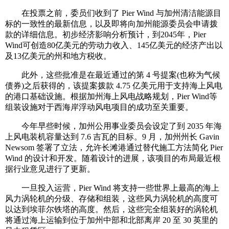
在投票之前，委员们收到了 Pier Wind 与加州清洁能源目
标的一致性的最新信息，以及即将向加州能源委员会申请拨
款的详细信息。初步经济影响分析预计，到2045年，Pier
Wind可创造80亿美元的劳动力收入、145亿美元的经济产出以
及13亿美元的州和地方税收。
此外，这些批准是在最近通过的第 4 号提案(也称为气候
债券)之后获得的，该提案拨款 4.75 亿美元用于支持海上风电
的港口基础设施。根据加州海上风电战略规划，Pier Wind等
组装设施对于西海岸浮动风电项目的成功至关重要。
今年早些时候，加州公用事业委员会设定了到 2035 年海
上风电装机容量达到 7.6 吉瓦的目标。9 月，加州州长 Gavin
Newsom 签署了立法，允许长滩港通过替代施工方法简化 Pier
Wind 的设计和开发。随着设计的进展，该项目的布局最近根
据行业意见进行了更新。
一旦投入运营，Pier Wind 将支持一些世界上最高的海上
风力涡轮机的分级、存储和组装，这些风力涡轮机的高度可
以达到埃菲尔铁塔的高度。然后，这些完全组装好的涡轮机
将通过海上运输到位于加州中部和北部离岸 20 至 30 英里的