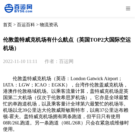
全部
物流资讯
电商资讯
物流百科
首页
>
百运百科
>
物流资讯
外贸百科
外贸经验
邮寄经验
重要公告
伦敦盖特威克机场有什么航点（英国TOP2大国际空运
机场）
取消
确定
2022-11-10 11:11
作者：百运网
伦敦盖特威克机场（英语：London Gatwick Airport；
IATA：LGW；ICAO：EGKK），台湾作伦敦盖威克机场，
港澳作伦敦格域机场。以乘客流量计算，盖特威克机场是英
国第二大机场（仅次于伦敦希思罗机场）。它亦是全球最繁
忙的单跑道机场，以及乘客量计全球第六最繁忙的机场等。
机场以北39公里达大伦敦威斯敏斯特市，以南37公里达布赖
顿-霍夫。盖特威克机场拥有两条跑道，但平日只有使用
08R/26L跑道。另一条跑道（08L/26R）只会在紧急或维修时
使用。