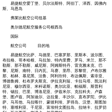
易捷航空爱丁堡、贝尔法斯特、阿伯丁、泽西、因佛内
斯、马恩岛
弗莱比航空公司纽基
奥尔德尼航空服务公司根西岛
国际
航空公司 目的地
易捷航空比萨、马德里、巴塞罗那、里斯本、波尔图、
布拉格、哥本哈根、马拉加、特内里费、罗马、米兰、那不
勒斯、那不勒斯、威尼斯、阿姆斯特丹、雷克雅未克、巴
黎、尼斯、南特、日内瓦、马赛、里昂、苏黎世、卢布尔雅
那、柏林、慕尼黑、法鲁、阿利坎特、布达佩斯、索非亚、
博德鲁姆、杜布罗夫斯克、伊拉克利翁、卡拉马塔、凯法利
尼亚、穆尔西亚、米科诺斯、奥尔比亚、帕福斯、斯普利
特、锡拉、巴里、博洛尼亚、伊兹米尔、克拉科夫、卢森
堡、图卢兹、阿加迪尔、达拉曼、丰沙尔、直布罗陀、伊比
萨、马耳他、马拉喀什、蒙彼利埃、罗得岛、汉堡、斯图加
特、塞维利亚、干尼亚、富埃特文图拉岛、拉纳卡、拉罗切