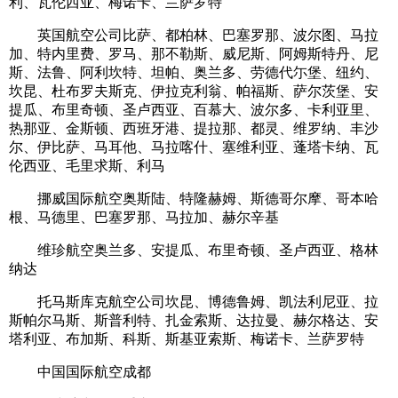
利、瓦伦西亚、梅诺卡、兰萨罗特
英国航空公司比萨、都柏林、巴塞罗那、波尔图、马拉
加、特内里费、罗马、那不勒斯、威尼斯、阿姆斯特丹、尼
斯、法鲁、阿利坎特、坦帕、奥兰多、劳德代尓堡、纽约、
坎昆、杜布罗夫斯克、伊拉克利翁、帕福斯、萨尔茨堡、安
提瓜、布里奇顿、圣卢西亚、百慕大、波尔多、卡利亚里、
热那亚、金斯顿、西班牙港、提拉那、都灵、维罗纳、丰沙
尔、伊比萨、马耳他、马拉喀什、塞维利亚、蓬塔卡纳、瓦
伦西亚、毛里求斯、利马
挪威国际航空奥斯陆、特隆赫姆、斯德哥尔摩、哥本哈
根、马德里、巴塞罗那、马拉加、赫尔辛基
维珍航空奥兰多、安提瓜、布里奇顿、圣卢西亚、格林
纳达
托马斯库克航空公司坎昆、博德鲁姆、凯法利尼亚、拉
斯帕尔马斯、斯普利特、扎金索斯、达拉曼、赫尔格达、安
塔利亚、布加斯、科斯、斯基亚索斯、梅诺卡、兰萨罗特
中国国际航空成都