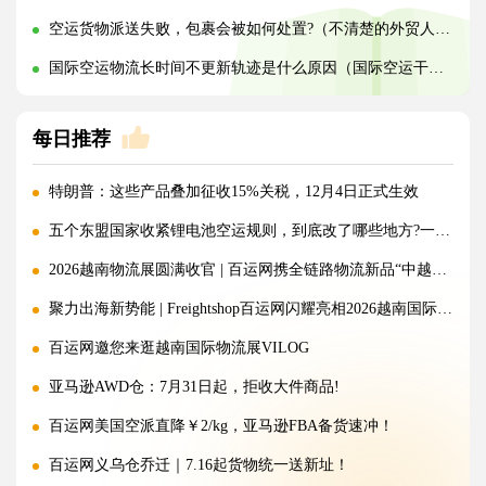
空运货物派送失败，包裹会被如何处置?（不清楚的外贸人看过来）
国际空运物流长时间不更新轨迹是什么原因（国际空运干货知识分享）
每日推荐
特朗普：这些产品叠加征收15%关税，12月4日正式生效
五个东盟国家收紧锂电池空运规则，到底改了哪些地方?一文讲清!
2026越南物流展圆满收官 | 百运网携全链路物流新品“中越美专线”强势出圈！
聚力出海新势能 | Freightshop百运网闪耀亮相2026越南国际物流展
百运网邀您来逛越南国际物流展VILOG
亚马逊AWD仓：7月31日起，拒收大件商品!
百运网美国空派直降￥2/kg，亚马逊FBA备货速冲！
百运网义乌仓乔迁｜7.16起货物统一送新址！