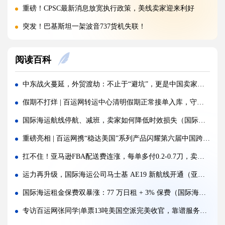
重磅！CPSC最新消息放宽执行政策，美线卖家迎来利好
突发！巴基斯坦一架波音737货机失联！
警惕！违规罚10万美金/箱，出货前必看！
阅读百科
海运价格九连涨，外贸企业称一周一涨扛不住!
警报!美国海关连发四道“封杀令”，你的货还能顺利进美国吗?
中东战火蔓延，外贸渡劫：不止于“避坑”，更是中国卖家的生死重构!
百运网邀您来上海双年展逛展领钱啦！
假期不打烊 | 百运网转运中心清明假期正常接单入库，守护每一份跨境托付!
百运网端午假期不打烊，各仓收发货安排速看！
国际海运航线停航、减班，卖家如何降低时效损失（国际海运干货知识分享）
高光时刻 | 百运网携“稳达美国”系列产品闪耀亮相2026赛狐ERP跨境AI增长峰会
重磅亮相 | 百运网携“稳达美国”系列产品闪耀第六届中国跨境电商交易会，新客免单福利来袭！
疯涨!海运巨头集体抬价，欧线一舱难求!外贸人如何破局？
扛不住！亚马逊FBA配送费连涨，每单多付0.2-0.7刀，卖家降本突破口在哪？
蓄势扩容，焕新启航 | 百运网32000㎡全新标准化仓库正式启用！
运力再升级，国际海运公司马士基 AE19 新航线开通（亚欧贸易迎来新利好）
假期不打烊 | 百运网运作中心五一假期照常接单入库，守护每一份跨境托付！
国际海运租金保费双暴涨：77 万日租 + 3% 保费（国际海运航运旧规则已失效吗）
炸了！欧盟疯狂翻旧账，4000批国货被扣，涉案超11亿
专访百运网张同学|单票13吨美国空派完美收官，靠谱服务铸就客户信任