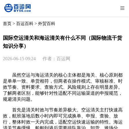
全部
物流资讯
电商资讯
物流百科
首页
>
百运百科
>
外贸百科
外贸百科
外贸经验
邮寄经验
重要公告
国际空运清关和海运清关有什么不同（国际物流干货
知识分享）
取消
确定
2026-06-15 09:24
作者：百运网
虽然空运与海运清关的核心主体都是海关、核心原则都
是单单一致、单货相符，但两者在操作模式、审核标准、时
效节奏、资料要求、查验方式、风险规则上存在明显差异。
了解两者区别，能够针对性适配不同运输渠道的申报规范，
规避清关问题。
首先是清关时效与节奏差异极大。空运清关主打快速高
效，航班落地后数小时内即可完成换单、申报、查验、放
行，整体时效一天内完成，适配空运快速运输的特性。海运
清关节奏缓慢，船舶到港后需要排队靠泊、卸货、堆场分