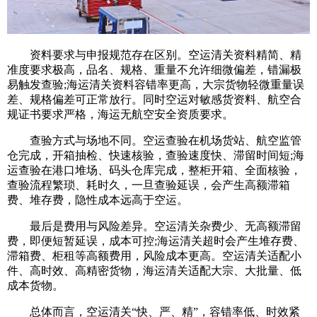
资料要求与申报规范存在区别。空运清关资料精简、精
准度要求极高，品名、规格、重量不允许细微偏差，错漏极
易触发查验;海运清关资料容错率更高，大宗货物轻微重量误
差、规格偏差可正常放行。同时空运对敏感货资料、航空合
规证书要求严格，海运无航空安全资质要求。
查验方式与场地不同。空运查验在机场货站、航空监管
仓完成，开箱抽检、快速核验，查验速度快、滞留时间短;海
运查验在港口堆场、码头仓库完成，整柜开箱、全面核验，
查验流程繁琐、耗时久，一旦查验延误，会产生高额滞箱
费、堆存费，隐性成本远高于空运。
最后是费用与风险差异。空运清关杂费少、无高额滞留
费，即便短暂延误，成本可控;海运清关超时会产生堆存费、
滞箱费、柜租等高额费用，风险成本更高。空运清关适配小
件、高时效、高精密货物，海运清关适配大宗、大批量、低
成本货物。
总体而言，空运清关“快、严、精”，容错率低、时效紧