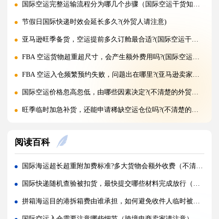
国际空运完整运输流程分为哪几个步骤（国际空运干货知识分享）
节假日国际快递时效会延长多久?(外贸人请注意)
亚马逊旺季备货，空运提前多久订舱最合适?(国际空运干货知识分享)
FBA 空运货物超重超尺寸，会产生额外费用吗?(国际空运干货知识分享)
FBA 空运入仓频繁预约失败，问题出在哪里?(亚马逊卖家请注意)
国际空运价格忽高忽低，由哪些因素决定?(不清楚的外贸人看过来)
旺季临时加急补货，还能申请稀缺空运仓位吗?(不清楚的外贸人看过来)
黑五圣诞空运爆仓，提前多久锁舱可避开港口长时间排队?(不清楚的跨境卖家看过来)
阅读百科
实木托盘无 IPPC 标识，空运落地除销毁外有哪些整改方式(国际空运干货知识分享)
空运到仓长期不上架，如何区分物流延误与亚马逊仓内拥堵?(国际空运干货知识分享)
国际海运超长超重附加费标准?多大货物会额外收费（不清楚的外贸人看过来）
美仓热门地址，空派派送经常拒收该怎么处理（不清楚的跨境卖家看过来）
国际快递随机查验被扣货，最快提交哪些材料完成放行（不清楚的跨境电商卖家看过来）
海关认定货值偏高征税，有合规申诉减免税费的办法吗（国际快递干货知识分享）
拼箱海运目的港拆箱费由谁承担，如何避免收件人临时被收取杂费?(国际海运干货知识分享)
国际快递包装做错直接破损（跨境发货包装指南）
国际空运入仓需要注意哪些细节（跨境电商卖家请注意）