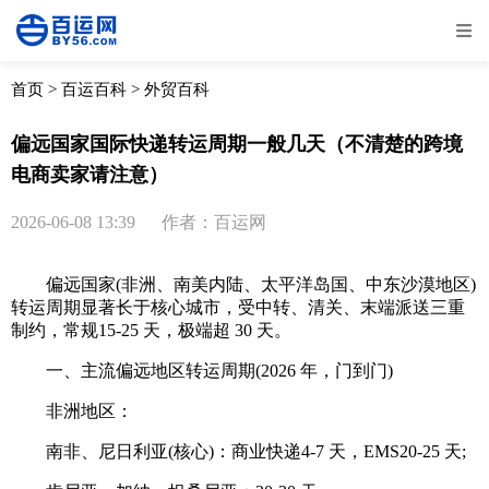
全部
物流资讯
电商资讯
物流百科
首页
>
百运百科
>
外贸百科
外贸百科
外贸经验
邮寄经验
重要公告
偏远国家国际快递转运周期一般几天（不清楚的跨境
电商卖家请注意）
取消
确定
2026-06-08 13:39
作者：百运网
偏远国家(非洲、南美内陆、太平洋岛国、中东沙漠地区)
转运周期显著长于核心城市，受中转、清关、末端派送三重
制约，常规15-25 天，极端超 30 天。
一、主流偏远地区转运周期(2026 年，门到门)
非洲地区：
南非、尼日利亚(核心)：商业快递4-7 天，EMS20-25 天;