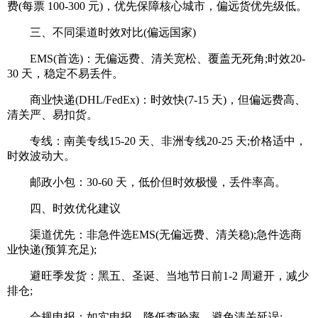
费(每票 100-300 元)，优先保障核心城市，偏远货优先级低。
三、不同渠道时效对比(偏远国家)
EMS(首选)：无偏远费、清关宽松、覆盖无死角;时效20-
30 天，稳定不易丢件。
商业快递(DHL/FedEx)：时效快(7-15 天)，但偏远费高、
清关严、易扣货。
专线：南美专线15-20 天、非洲专线20-25 天;价格适中，
时效波动大。
邮政小包：30-60 天，低价但时效极慢，丢件率高。
四、时效优化建议
渠道优先：非急件选EMS(无偏远费、清关稳);急件选商
业快递(预算充足);
避旺季发货：黑五、圣诞、当地节日前1-2 周避开，减少
排仓;
合规申报：如实申报，降低查验率，避免清关延误;