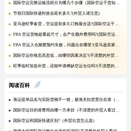
国际空运完整运输流程分为哪几个步骤（国际空运干货知识分享）
节假日国际快递时效会延长多久?(外贸人请注意)
亚马逊旺季备货，空运提前多久订舱最合适?(国际空运干货知识分享)
FBA 空运货物超重超尺寸，会产生额外费用吗?(国际空运干货知识分享)
FBA 空运入仓频繁预约失败，问题出在哪里?(亚马逊卖家请注意)
国际空运价格忽高忽低，由哪些因素决定?(不清楚的外贸人看过来)
旺季临时加急补货，还能申请稀缺空运仓位吗?(不清楚的外贸人看过来)
黑五圣诞空运爆仓，提前多久锁舱可避开港口长时间排队?(不清楚的跨境卖家看过来)
阅读百科
实木托盘无 IPPC 标识，空运落地除销毁外有哪些整改方式(国际空运干货知识分享)
空运到仓长期不上架，如何区分物流延误与亚马逊仓内拥堵?(国际空运干货知识分享)
海运提单品名与实际货物不一致，被海关扣货责任在谁（不清楚的跨境电商卖家请注意）
美仓热门地址，空派派送经常拒收该怎么处理（不清楚的跨境卖家看过来）
国际空运目的港费用由哪一方承担（不清楚的外贸人看过来）
海关认定货值偏高征税，有合规申诉减免税费的办法吗（国际快递干货知识分享）
国际空运和国际快递区别?（外贸出货怎么选）
国际快递包装做错直接破损（跨境发货包装指南）