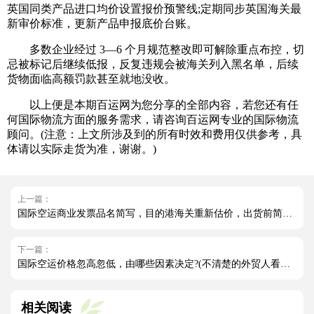
英国同类产品进口均价设置报价预警线;定期同步英国海关最
新审价标准，更新产品申报底价台账。
多数企业经过 3—6 个月规范整改即可解除重点布控，切
忌被标记后继续低报，反复违规会被海关列入黑名单，后续
货物面临高额罚款甚至就地没收。
以上便是本期百运网为您分享的全部内容，若您还有任
何国际物流方面的服务需求，请咨询百运网专业的国际物流
顾问。(注意：上文所涉及到的所有时效和费用仅供参考，具
体请以实际走货为准，谢谢。)
上一篇：
国际空运商业发票品名简写，目的港海关重新估价，出货前简易 HS 预审落地流程
下一篇：
国际空运价格忽高忽低，由哪些因素决定?(不清楚的外贸人看过来)
相关阅读