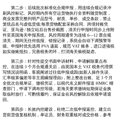
第二步：后续批次标准化合规申报，用连续合规记录冲
刷风控标记。风控期内所有空运货物执行全资料随货制度，
商业发票完整列明产品型号、材质、单价、成交条款，禁止
笼统品名与虚低货值;每票货物配套采购合同、跨境转账凭
证、亚马逊 / 独立站后台售价截图，清关行申报时同步上传附
件至英国海关申报系统。风控周期通常为连续 6—12 票合规
清关，期间无任何低报、错报记录，系统会自动下调预警等
级。申报时优先选用 PVA 递延，规范 VAT 账务，进口进项税
如实做账抵扣，完善税务闭环，打消海关偷税疑虑。
第三步：针对性提交书面申诉材料，申请解除重点布
控。在连续 3 个月合规通关后，由英国本土 VAT 税务代理撰
写情况说明函，客观阐述过往低申报成因(如新人操作失误、
汇率核算偏差等非主观瞒报理由)，附上整改台账、近 3 个月
全批次合规单证、缴税凭证，以税代名义邮件报送 HMRC 稽
查部门，申请下调布控等级。若海关要求缴纳短期保证金换
取临时放行，可酌情履约，保证金在风控解除后依规申请退
回。
第四步：长效内控建设，杜绝二次低申报返控。建立出
货前货值复核机制，单证员、财务双重核对成交价格，参考