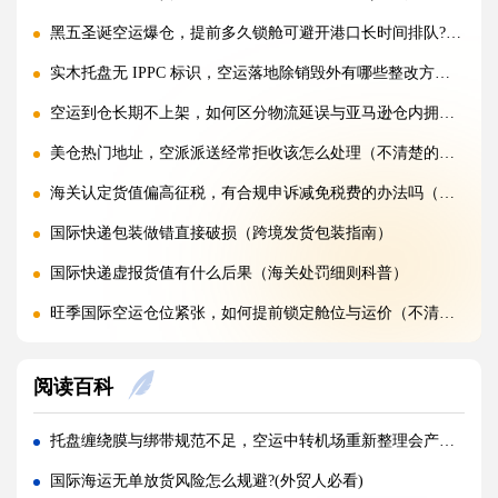
黑五圣诞空运爆仓，提前多久锁舱可避开港口长时间排队?(不清楚的跨境卖家看过来)
实木托盘无 IPPC 标识，空运落地除销毁外有哪些整改方式(国际空运干货知识分享)
空运到仓长期不上架，如何区分物流延误与亚马逊仓内拥堵?(国际空运干货知识分享)
美仓热门地址，空派派送经常拒收该怎么处理（不清楚的跨境卖家看过来）
海关认定货值偏高征税，有合规申诉减免税费的办法吗（国际快递干货知识分享）
国际快递包装做错直接破损（跨境发货包装指南）
国际快递虚报货值有什么后果（海关处罚细则科普）
旺季国际空运仓位紧张，如何提前锁定舱位与运价（不清楚的外贸人看过来）
空运主单MAWB与分单HAWB有什么区别，清关受影响吗（国际空运干货知识分享）
阅读百科
海运出口报关资料单单不一致，会造成哪些货物延误后果?(国际海运干货知识分享)
跨境电商选快船还是普船，除了时效还要重点评估哪些要素?(跨境电商卖家必看篇)
托盘缠绕膜与绑带规范不足，空运中转机场重新整理会产生额外费用吗?(外贸人请注意)
拼箱海运目的港拆箱费由谁承担，如何避免收件人临时被收取杂费?(国际海运干货知识分享)
国际海运无单放货风险怎么规避?(外贸人必看)