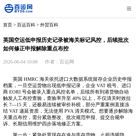
全部
物流资讯
电商资讯
物流百科
首页
>
百运百科
>
外贸百科
外贸百科
外贸经验
邮寄经验
重要公告
英国空运低申报历史记录被海关标记风控，后续批次
如何修正申报解除重点布控
取消
确定
2026-06-04 10:08
作者：百运网
英国 HMRC 海关依托进口大数据系统留存企业历史申报
档案，一旦空运货物出现低申报记录，企业 VAT 税号、进口
商 EORI 号会被录入重点风控名单，后续所有到港货物自动
触发人工布控查验，查验率升至 40% 以上，不仅清关时效拉
长 7—15 天，还极易连续被审价补税，部分严重案例直接冻
结 VAT 递延资质，无法使用 PVA 清关模式。想要逐步解除海
关重点布控，需分紧急整改、批次规范申报、提交合规申
诉、长期信用维护四步落地修正方案。
第一步：紧急处置现存在途与库存货物，止损违规隐