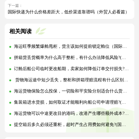
下一篇：
国际快递为什么价格差距大，低价渠道靠谱吗（外贸人必看篇）
相关阅读
海运旺季频繁爆舱甩柜，货主该如何提前锁定舱位（国际海运干货知识分享）
拼箱货丢货概率为什么高于整柜，有什么办法降低风险?(国际海运干货知识分享)
订舱后船公司临时更改船期，卖家如何降低订单交付损失?(国际海运干货知识分享)
货物海运途中短少丢失，整柜和拼箱理赔流程有什么区别?(国际海运干货知识分享)
海运货物保险怎么投保，一切险和平安险分别适合什么货物?(国际海运干货知识分享)
集装箱进水货损，如何取证才能顺利向船公司申请理赔?(国际海运干货知识分享)
海运货物可以中途更改目的港吗，改港产生哪些额外成本?(国际海运干货知识分享)
提空箱后多久必须还重柜，超时产生占用费如何避免?(国际海运干货知识分享)