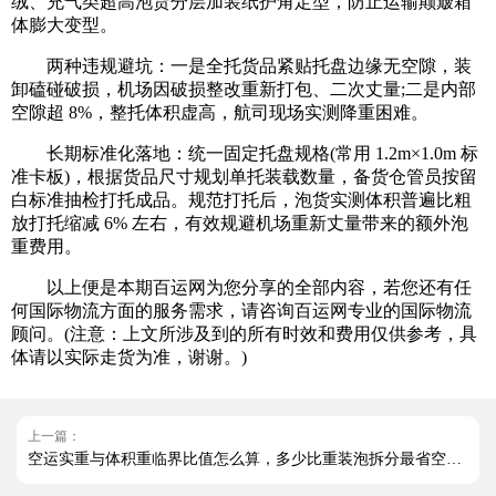
绒、充气类超高泡货分层加装纸护角定型，防止运输颠簸箱
体膨大变型。
两种违规避坑：一是全托货品紧贴托盘边缘无空隙，装
卸磕碰破损，机场因破损整改重新打包、二次丈量;二是内部
空隙超 8%，整托体积虚高，航司现场实测降重困难。
长期标准化落地：统一固定托盘规格(常用 1.2m×1.0m 标
准卡板)，根据货品尺寸规划单托装载数量，备货仓管员按留
白标准抽检打托成品。规范打托后，泡货实测体积普遍比粗
放打托缩减 6% 左右，有效规避机场重新丈量带来的额外泡
重费用。
以上便是本期百运网为您分享的全部内容，若您还有任
何国际物流方面的服务需求，请咨询百运网专业的国际物流
顾问。(注意：上文所涉及到的所有时效和费用仅供参考，具
体请以实际走货为准，谢谢。)
上一篇：
空运实重与体积重临界比值怎么算，多少比重装泡拆分最省空运费？（国际空运干货知识分享）