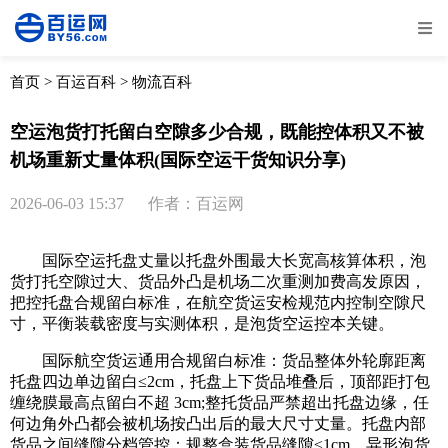
全部
物流资讯
电商资讯
物流百科
首页
>
百运百科
>
物流百科
外贸百科
外贸经验
邮寄经验
重要公告
空运泡货打托留白空隙多少合规，既能控体积又不被
机场重新丈量体积(国际空运干货知识分享)
取消
确定
2026-06-03 15:37
作者：百运网
国际空运托盘丈量以托盘外围最大长宽高核算体积，泡
货打托空隙过大、货品外凸是机场二次重测加费高发原因，
把控托盘合规留白标准，在航空货运安检规范内控制空隙尺
寸，平衡装载密度与实测体积，是泡货空运控本关键。
国际航空货运通用合规留白标准：货品整体外轮廓距离
托盘四边单边留白≤2cm，托盘上下货品堆叠后，顶部距打包
缠绕膜最高点留白不超 3cm;整托货品严禁超出托盘边缘，任
何边角外凸都会被机场按凸出后的最大尺寸丈量。托盘内部
货品之间缝隙分档管控：规整盒装货品缝隙≤1cm，异形泡货