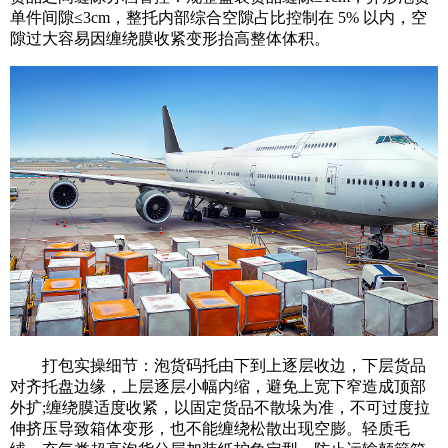
单件间隙≤3cm，整托内部综合空隙占比控制在 5% 以内，空
隙过大容易因缠绕膜收紧变形抬高整体体积。
打包实操细节：泡货码托由下到上逐层收边，下层货品
对齐托盘边缘，上层逐层小幅内缩，避免上宽下窄造成顶部
外扩;缠绕膜适度收紧，以固定货品不散垛为准，不可过度拉
伸挤压导致箱体变形，也不能缠绕松散出现空膨。轻质毛