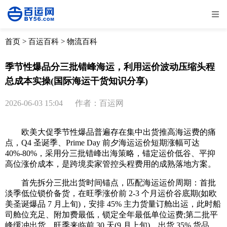
全部
物流资讯
电商资讯
物流百科
首页
>
百运百科
>
物流百科
外贸百科
外贸经验
邮寄经验
重要公告
季节性爆品分三批错峰海运，利用运价波动压缩头程
总成本实操(国际海运干货知识分享)
取消
确定
2026-06-03 15:04
作者：百运网
欧美大促季节性爆品普遍存在集中出货推高海运费的痛
点，Q4 圣诞季、Prime Day 前夕海运运价短期涨幅可达
40%-80%，采用分三批错峰出海策略，锚定运价低谷、平抑
高位涨价成本，是跨境卖家管控头程费用的成熟落地方案。
首先拆分三批出货时间锚点，匹配海运运价周期：首批
淡季低位锁价备货，在旺季涨价前 2-3 个月运价谷底期(如欧
美圣诞爆品 7 月上旬)，安排 45% 主力货量订舱出运，此时船
司舱位充足、附加费最低，锁定全年最低单位运费;第二批平
峰缓冲出货，旺季来临前 30 天(9 月上旬)，出货 35% 货品，