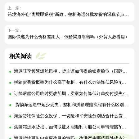
上一篇：
跨境海外仓“离境即退税”新政，整柜海运分批发货的退税节点规划（跨境电商卖家必看篇）
下一篇：
国际快递为什么价格差距大，低价渠道靠谱吗（外贸人必看篇）
相关阅读
海运旺季频繁爆舱甩柜，货主该如何提前锁定舱位（国际海运干货知识分享）
拼箱货丢货概率为什么高于整柜，有什么办法降低风险?(国际海运干货知识分享)
订舱后船公司临时更改船期，卖家如何降低订单交付损失?(国际海运干货知识分享)
货物海运途中短少丢失，整柜和拼箱理赔流程有什么区别?(国际海运干货知识分享)
海运货物保险怎么投保，一切险和平安险分别适合什么货物?(国际海运干货知识分享)
集装箱进水货损，如何取证才能顺利向船公司申请理赔?(国际海运干货知识分享)
海运货物可以中途更改目的港吗，改港产生哪些额外成本?(国际海运干货知识分享)