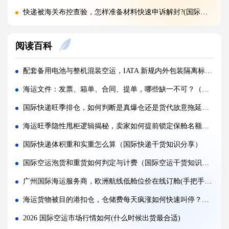
快递被海关布控查验，怎样准备材料快速申诉解封?(国际快递干货知识分享)
海关查验国际快递，重点检查包裹里哪些内容?(国际快递干货知识分享)
阅读百科
国际快递实木木箱无 IPPC 标识，一定会被海关扣留吗?(国际快递干货知识分享)
快递 AMS、IOSS、VAT 预申报填错，会带来什么麻烦?(国际快递干货知识分享)
配套备用电池与整机混装空运，IATA 新规内外包装隔离标准，规避机场扣货(国际空运干货知识分享)
国际快递低申报被海关查到，一般罚款比例是多少（外贸人请注意）
海运文件：发票、箱单、合同、提单，哪些缺一不可？（国际海运干货知识分享）
国际快递品名申报出错，会产生哪些罚款与滞留后果?(外贸人请注意)
国际快递旺季排仓，如何判断是真爆仓还是货代故意拖延（国际快递干货知识分享）
国际快递频繁被扣件，到底该如何降低扣关概率?(国际快递干货知识分享)
海运旺季隐性甩柜逻辑揭秘，卖家如何提前锁定保舱名额（国际海运干货知识分享）
空运订舱后被航司甩舱，该怎么应急处理（国际空运干货知识分享）
国际快递体积重和实重怎么算（国际快递干货知识分享）
空运货物派送失败，包裹会被如何处置?（不清楚的外贸人看过来）
国际空运泡货和重货如何判定与计费（国际空运干货知识分享）
加急国际空运真的能提速，靠谱吗?(国际空运干货知识分享)
广州国际海运服务商，欧洲航线低舱位价在线订舱(手把手教你省海运费)
FBA 空运出现丢件破损，理赔流程怎么走（国际空运干货知识分享）
海运货物被目的港扣仓，仓储费每天疯涨如何快速叫停？（跨境电商卖家请注意）
2026 国际空运市场行情如何(什么时候出货最合适)