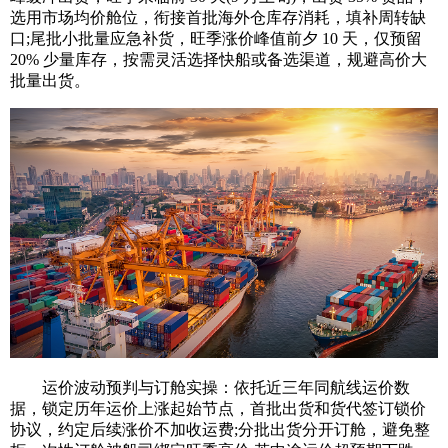
选用市场均价舱位，衔接首批海外仓库存消耗，填补周转缺
口;尾批小批量应急补货，旺季涨价峰值前夕 10 天，仅预留
20% 少量库存，按需灵活选择快船或备选渠道，规避高价大
批量出货。
运价波动预判与订舱实操：依托近三年同航线运价数
据，锁定历年运价上涨起始节点，首批出货和货代签订锁价
协议，约定后续涨价不加收运费;分批出货分开订舱，避免整