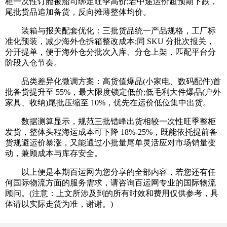
柜一次性订舱被船司绑定旺季高价;若中途运价超预期下跌，
尾批货品追加备货，反向摊薄整体均价。
装箱与报关配套优化：三批货品统一产品规格，工厂标
准化预装，减少海外仓拆箱整改成本;同 SKU 分批次报关，
分开提单，便于海外仓分批次入库、分仓上架，匹配平台分
阶段入仓节奏。
品类差异化微调方案：高货值爆品(小家电、数码配件)首
批备货提升至 55%，最大限度锁定低价;低毛利大件爆品(户外
家具、收纳)尾批压缩至 10%，优先在运价低位集中出货。
数据测算显示，规范三批错峰出货相较一次性旺季整柜
发货，整体头程海运成本可下降 18%-25%，既能依托提前备
货规避运价暴涨，又能通过小批量尾单灵活应对市场销量变
动，兼顾成本与库存安全。
以上便是本期百运网为您分享的全部内容，若您还有任
何国际物流方面的服务需求，请咨询百运网专业的国际物流
顾问。(注意：上文所涉及到的所有时效和费用仅供参考，具
体请以实际走货为准，谢谢。)