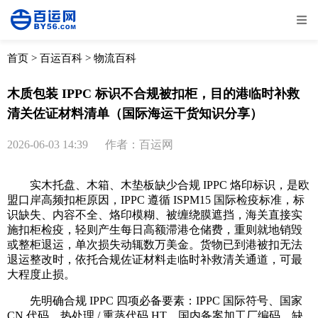
全部
物流资讯
电商资讯
物流百科
首页
>
百运百科
>
物流百科
外贸百科
外贸经验
邮寄经验
重要公告
木质包装 IPPC 标识不合规被扣柜，目的港临时补救
清关佐证材料清单（国际海运干货知识分享）
取消
确定
2026-06-03 14:39
作者：百运网
实木托盘、木箱、木垫板缺少合规 IPPC 烙印标识，是欧
盟口岸高频扣柜原因，IPPC 遵循 ISPM15 国际检疫标准，标
识缺失、内容不全、烙印模糊、被缠绕膜遮挡，海关直接实
施扣柜检疫，轻则产生每日高额滞港仓储费，重则就地销毁
或整柜退运，单次损失动辄数万美金。货物已到港被扣无法
退运整改时，依托合规佐证材料走临时补救清关通道，可最
大程度止损。
先明确合规 IPPC 四项必备要素：IPPC 国际符号、国家
CN 代码、热处理 / 熏蒸代码 HT、国内备案加工厂编码，缺