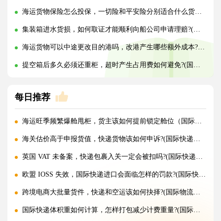
海运货物保险怎么投保，一切险和平安险分别适合什么货物?(国际海运干货知识分享)
集装箱进水货损，如何取证才能顺利向船公司申请理赔?(国际海运干货知识分享)
海运货物可以中途更改目的港吗，改港产生哪些额外成本?(国际海运干货知识分享)
提空箱后多久必须还重柜，超时产生占用费如何避免?(国际海运干货知识分享)
每日推荐
海运旺季频繁爆舱甩柜，货主该如何提前锁定舱位（国际海运干货知识分享）
海关估价高于申报货值，快递货物该如何申诉?(国际快递干货知识分享)
英国 VAT 未备案，快递包裹入关一定会被扣吗?(国际快递干货知识分享)
欧盟 IOSS 失效，国际快递进口会面临怎样的罚款?(国际快递干货知识分享)
跨境电商大批量货件，快递和空运该如何抉择?(国际物流干货知识分享)
国际快递体积重如何计算，怎样打包减少计费重量?(国际快递干货知识分享)