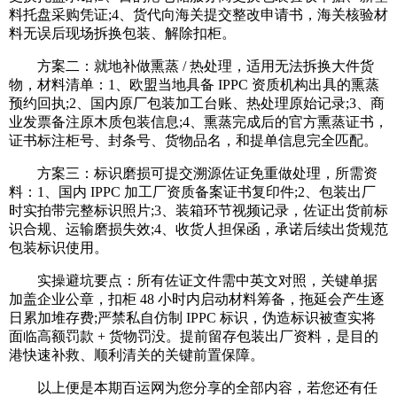
料托盘采购凭证;4、货代向海关提交整改申请书，海关核验材
料无误后现场拆换包装、解除扣柜。
方案二：就地补做熏蒸 / 热处理，适用无法拆换大件货
物，材料清单：1、欧盟当地具备 IPPC 资质机构出具的熏蒸
预约回执;2、国内原厂包装加工台账、热处理原始记录;3、商
业发票备注原木质包装信息;4、熏蒸完成后的官方熏蒸证书，
证书标注柜号、封条号、货物品名，和提单信息完全匹配。
方案三：标识磨损可提交溯源佐证免重做处理，所需资
料：1、国内 IPPC 加工厂资质备案证书复印件;2、包装出厂
时实拍带完整标识照片;3、装箱环节视频记录，佐证出货前标
识合规、运输磨损失效;4、收货人担保函，承诺后续出货规范
包装标识使用。
实操避坑要点：所有佐证文件需中英文对照，关键单据
加盖企业公章，扣柜 48 小时内启动材料筹备，拖延会产生逐
日累加堆存费;严禁私自仿制 IPPC 标识，伪造标识被查实将
面临高额罚款 + 货物罚没。提前留存包装出厂资料，是目的
港快速补救、顺利清关的关键前置保障。
以上便是本期百运网为您分享的全部内容，若您还有任