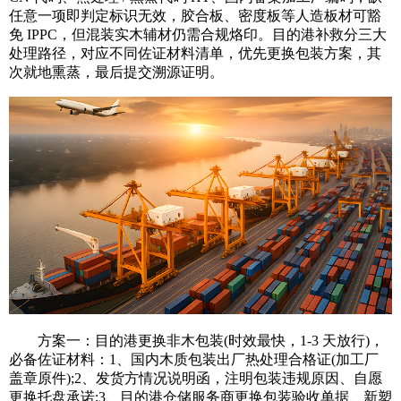
任意一项即判定标识无效，胶合板、密度板等人造板材可豁
免 IPPC，但混装实木辅材仍需合规烙印。目的港补救分三大
处理路径，对应不同佐证材料清单，优先更换包装方案，其
次就地熏蒸，最后提交溯源证明。
方案一：目的港更换非木包装(时效最快，1-3 天放行)，
必备佐证材料：1、国内木质包装出厂热处理合格证(加工厂
盖章原件);2、发货方情况说明函，注明包装违规原因、自愿
更换托盘承诺;3、目的港仓储服务商更换包装验收单据、新塑