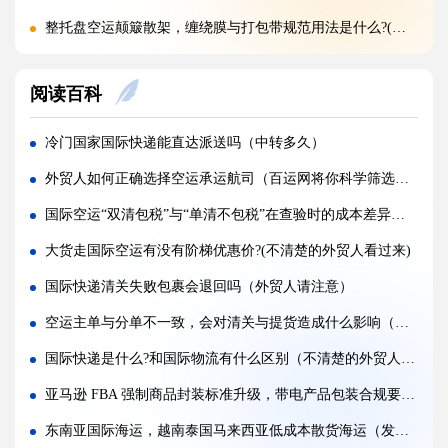
整托盘空运颠簸散架，缠绕膜与打包带规范用法是什么?(国际空运干货知识分享)
亚马逊新规落地，空运带电产品入仓有哪些新增限制?(亚马逊卖家请注意)
阅读百科
多国中转空运，过境海关查验该如何配合举证（国际空运干货知识分享）
多 SKU 混装托盘空运，如何装箱能减少亚马逊人工分拣拉长上架时长?(国际空运干货知识分享)
冷门国家国际快递能直达派送吗（中转多久）
国际空运低申报被海关预警，第一次预警还有哪些补救放行办法(外贸人请注意)
外贸人如何正确选择空运承运航司（百运网将你科学筛选国际空运公司）
美国 5106 备案不全，空派货物一定会被扣吗?(不清楚的跨境电商卖家看过来)
国际空运“双清包税”与“单清不包税”在查验时的成本差异有多大（跨境电商卖家请避坑）
亚马逊入仓排队，空派如何缩短上架等待时间?(亚马逊卖家必看篇)
大货走国际空运有没有阶梯优惠价?(不清楚的外贸人看过来)
跨境电商 FBA 空运，自主 VAT 清关和集体包税清关分别适配什么场景（亚马逊卖家请注意）
国际快递清关失败包裹会退回吗（外贸人请注意）
凌晨落地的红眼航班空运，末端机场分拣会额外拉长多久派送时效?(不清楚的外贸人看过来)
空运主单与分单不一致，会对清关与提货造成什么影响（不清楚的跨境电商卖家请注意）
国际空运附加费有哪些（燃油、安检、操作费一览）
国际快递是什么?和国际物流有什么区别（不清楚的外贸人看过来）
国际空运运价经常波动（影响空运价格的核心因素）
亚马逊 FBA 强制商品封装标准升级，带电产品包装合规要点有哪些（亚马逊物流干货知识分享）
东南亚国际海运，越南泰国马来西亚低成本散货海运（发海运到东南亚的外贸人看过来）