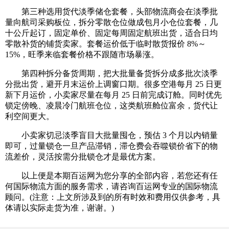
第三种选用货代淡季储仓套餐，头部物流商会在淡季批
量向航司采购板位，拆分零散仓位做成包月小仓位套餐，几
十公斤起订，固定单价、固定每周固定航班出货，适合日均
零散补货的铺货卖家。套餐运价低于临时散货报价 8%～
15%，旺季来临套餐价格不跟随市场暴涨。
第四种拆分备货周期，把大批量备货拆分成多批次淡季
分批出货，避开月末运价上调窗口期。很多空港每月 25 日更
新下月运价，小卖家尽量在每月 25 日前完成订舱。同时优先
锁定傍晚、凌晨冷门航班仓位，这类航班舱位富余，货代让
利空间更大。
小卖家切忌淡季盲目大批量囤仓，预估 3 个月以内销量
即可，过量锁仓一旦产品滞销，滞仓费会吞噬锁价省下的物
流差价，灵活按需分批锁仓才是最优方案。
以上便是本期百运网为您分享的全部内容，若您还有任
何国际物流方面的服务需求，请咨询百运网专业的国际物流
顾问。(注意：上文所涉及到的所有时效和费用仅供参考，具
体请以实际走货为准，谢谢。)