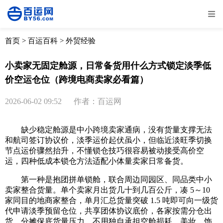
全部
物流资讯
电商资讯
物流百科
首页
>
百运百科
>
外贸经验
外贸百科
外贸经验
邮寄经验
重要公告
小卖家无固定舱源，日常备货用什么方式锁定淡季低
价空运仓位（跨境电商卖家必看篇）
取消
确定
2026-06-02 09:52
作者：百运网
缺少稳定舱源是中小跨境卖家通病，没有货量支撑无法
和航司签订协议价，淡季运价起伏虽小，但临近淡旺季切换
节点运价骤然抬升，不懂锁仓技巧很容易被动接受高价空
运，四种低成本锁仓方法适配小体量卖家日常备货。
第一种是抱团拼单锁舱，联合周边同园区、同品类中小
卖家整合货量。单个卖家月出货几十到几百公斤，凑 5～10
家同目的地商家整合，单月汇总货量突破 1.5 吨即可向一级货
代申请淡季预留仓位，共享团体协议底价，各家按需分仓出
货，分摊保底货量压力，不用独自承担空舱损耗。美妆、饰