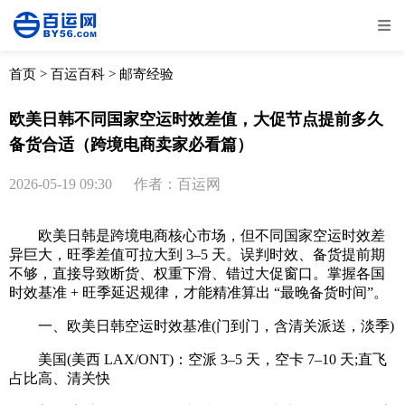
全部
物流资讯
电商资讯
物流百科
首页
>
百运百科
>
邮寄经验
外贸百科
外贸经验
邮寄经验
重要公告
欧美日韩不同国家空运时效差值，大促节点提前多久
备货合适（跨境电商卖家必看篇）
取消
确定
2026-05-19 09:30
作者：百运网
欧美日韩是跨境电商核心市场，但不同国家空运时效差
异巨大，旺季差值可拉大到 3–5 天。误判时效、备货提前期
不够，直接导致断货、权重下滑、错过大促窗口。掌握各国
时效基准 + 旺季延迟规律，才能精准算出 “最晚备货时间”。
一、欧美日韩空运时效基准(门到门，含清关派送，淡季)
美国(美西 LAX/ONT)：空派 3–5 天，空卡 7–10 天;直飞
占比高、清关快