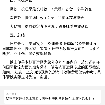
四、实操建议
爆款：按旺季最长时效 + 3 天缓冲备货，宁早勿晚
常规款：按平均时效 + 2 天，平衡库存与资金
大促前：提前锁定直飞空派，避免旺季中转延误
五、总结
日韩最快、美国次之、欧洲最慢;旺季延迟欧美最明显、
日韩影响小。按国家 + 渠道 + 旺季系数算准提前期，大促不
断货、不压仓、资金效率最高。
以上便是本期百运网为您分享的全部内容，若您还有任
何国际物流方面的服务需求，请咨询百运网专业的国际物流
顾问。(注意：上文所涉及到的所有时效和费用仅供参考，具
体请以实际走货为准，谢谢。)
上一篇：
淡季空运运价跳水真相，哪些时段囤货最适合压缩物流成本（国际空运干货知识分享）