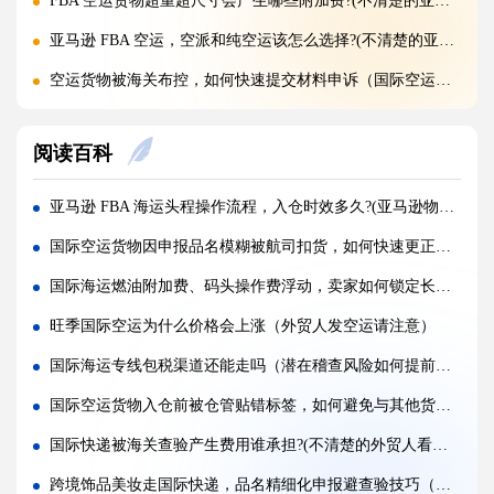
FBA 空运货物超重超尺寸会产生哪些附加费?(不清楚的亚马逊卖家看过来)
亚马逊 FBA 空运，空派和纯空运该怎么选择?(不清楚的亚马逊卖家看过来)
空运货物被海关布控，如何快速提交材料申诉（国际空运干货知识分享）
实木包装走国际空运必须做熏蒸热处理吗（国际空运干货知识分享）
阅读百科
国际空运低申报被海关查到，罚款比例是多少?(国际空运干货知识分享)
国际空运的运单有什么作用，包含哪些关键信息（国际空运干货知识分享）
亚马逊 FBA 海运头程操作流程，入仓时效多久?(亚马逊物流干货知识分享)
国内哪些港口是国际空运主流始发机场（国际空运干货知识分享）
国际空运货物因申报品名模糊被航司扣货，如何快速更正放行不延误（跨境电商卖家必看篇）
什么是泡货、重货，国际空运分别怎么定价（国际空运干货知识分享）
国际海运燃油附加费、码头操作费浮动，卖家如何锁定长期稳定运价（跨境电商卖家请注意）
国际空运直达与中转航班，该如何选择（不清楚的外贸人看过来）
旺季国际空运为什么价格会上涨（外贸人发空运请注意）
国际空运客机和全货机分别适合运什么货物（国际空运干货知识分享）
国际海运专线包税渠道还能走吗（潜在稽查风险如何提前规避）
国际空运直达与中转航班，该如何选择（国际快递干货知识分享）
国际空运货物入仓前被仓管贴错标签，如何避免与其他货主货物串货（国际空运干货知识分享）
国际空运完整运输流程分为哪几个步骤（国际空运干货知识分享）
国际快递被海关查验产生费用谁承担?(不清楚的外贸人看过来)
国际空运和国际快递到底有哪些核心区别（国际物流干货知识分享）
跨境饰品美妆走国际快递，品名精细化申报避查验技巧（国际快递干货知识分享）