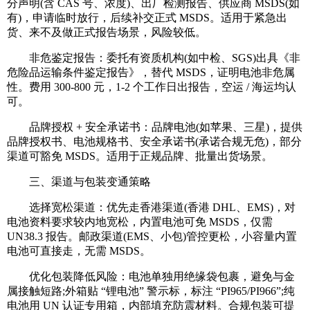
分声明(含 CAS 号、浓度)、出厂检测报告、供应商 MSDS(如
有)，申请临时放行，后续补交正式 MSDS。适用于紧急出
货、来不及做正式报告场景，风险较低。
非危鉴定报告：委托有资质机构(如中检、SGS)出具《非
危险品运输条件鉴定报告》，替代 MSDS，证明电池非危属
性。费用 300-800 元，1-2 个工作日出报告，空运 / 海运均认
可。
品牌授权 + 安全承诺书：品牌电池(如苹果、三星)，提供
品牌授权书、电池规格书、安全承诺书(承诺合规无危)，部分
渠道可豁免 MSDS。适用于正规品牌、批量出货场景。
三、渠道与包装变通策略
选择宽松渠道：优先走香港渠道(香港 DHL、EMS)，对
电池资料要求较内地宽松，内置电池可免 MSDS，仅需
UN38.3 报告。邮政渠道(EMS、小包)管控更松，小容量内置
电池可直接走，无需 MSDS。
优化包装降低风险：电池单独用绝缘袋包裹，避免与金
属接触短路;外箱贴 “锂电池” 警示标，标注 “PI965/PI966”;纯
电池用 UN 认证专用箱，内部填充防震材料。合规包装可提