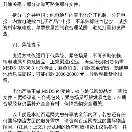
升通关率，部分渠道可豁免部分文件。
拆分与合并申报：纯电池与内置电池分开包装、分开申
报，内置电池按 “电子产品” 申报，不单独标注 “电池”，减少
资料审核难度。单票数量控制在合理范围，避免批量触发严
查。
四、风险提示
变通方式仅适用于低风险、紧急场景，不可长期依赖。
锂电池属 9 类危险品，正规渠道(空运、海运)长期出货仍需
MSDS+UN38.3 + 危包证，避免扣货、罚款甚至销毁。隐瞒电
池信息属瞒报，可能罚款 2000-20000 元，导致整批货物扣
留。
电池产品不做 MSDS 的变通，核心是低风险品类 + 替代
文件 + 宽松渠道 + 合规包装，紧急场景可解燃眉之急，长期
合规经营仍需补齐全套资料，保障货物安全通关。
以上便是本期百运网为您分享的全部内容，若您还有任
何国际物流方面的服务需求，请咨询百运网专业的国际物流
顾问。(注意：上文所涉及到的所有时效和费用仅供参考，具