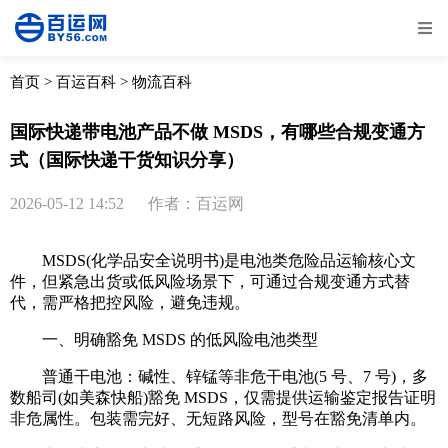
全部
物流资讯
电商资讯
物流百科
首页
>
百运百科
>
物流百科
外贸百科
外贸经验
邮寄经验
重要公告
国际快递带电池产品不做 MSDS，有哪些合规变通方
式（国际快递干货知识分享）
取消
确定
2026-05-12 14:52
作者：百运网
MSDS(化学品安全说明书)是电池类危险品运输核心文
件，但紧急出货或低风险场景下，可通过合规变通方式替
代，需严格把控风险，避免违规。
一、明确豁免 MSDS 的低风险电池类型
普通干电池：碱性、锌锰等非危干电池(5 号、7 号)，多
数船司(如美森快船)豁免 MSDS，仅需提供运输鉴定报告证明
非危属性。包装需完好、无短路风险，型号在豁免清单内。