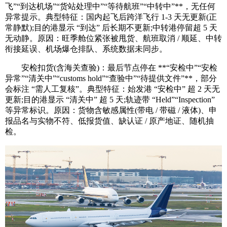
飞”“到达机场”“货站处理中”“等待航班”“中转中”**，无任何
异常提示。典型特征：国内起飞后跨洋飞行 1-3 天无更新(正
常静默);目的港显示 “到达” 后长期不更新;中转港停留超 5 天
无动静。原因：旺季舱位紧张被甩货、航班取消 / 顺延、中转
衔接延误、机场爆仓排队、系统数据未同步。
安检扣货(含海关查验)：最后节点停在 **“安检中”“安检
异常”“清关中”“customs hold”“查验中”“待提供文件”**，部分
会标注 “需人工复核”。典型特征：始发港 “安检中” 超 2 天无
更新;目的港显示 “清关中” 超 5 天;轨迹带 “Held”“Inspection”
等异常标识。原因：货物含敏感属性(带电 / 带磁 / 液体)、申
报品名与实物不符、低报货值、缺认证 / 原产地证、随机抽
检。