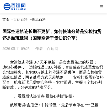
全部
物流资讯
电商资讯
物流百科
首页
>
百运百科
>
物流百科
外贸百科
外贸经验
邮寄经验
重要公告
国际空运轨迹长期不更新，如何快速分辨是安检扣货
还是航班延误（国际空运干货知识分享）
取消
确定
2026-05-11 09:25
作者：百运网
空运轨迹停滞 3-7 天不更新，是卖家最焦虑的场景：一
边担心丢件，一边怕耽误 FBA 补货，盲目催货代或重发货只
会增加损失。其实80% 以上的停滞不是丢件，而是安检扣货
或航班延误，两者处理方式天差地别 —— 安检扣货需补资料
配合，航班延误只需耐心等待 + 实时跟进。掌握 4 个核心判
断标准，3 分钟就能精准区分。
一、看最后轨迹节点(最核心判断依据)
航班延误(含甩货 / 中转滞留)：最后节点停在 **“已起