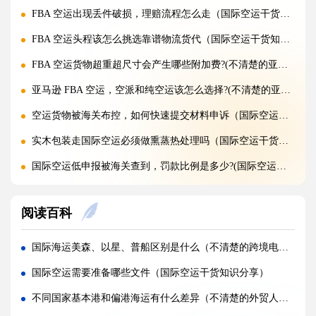
FBA 空运出现丢件破损，理赔流程怎么走（国际空运干货知识分享）
FBA 空运头程该怎么挑选靠谱物流货代（国际空运干货知识分享）
FBA 空运货物超重超尺寸会产生哪些附加费?(不清楚的亚马逊卖家看过来)
亚马逊 FBA 空运，空派和纯空运该怎么选择?(不清楚的亚马逊卖家看过来)
空运货物被海关布控，如何快速提交材料申诉（国际空运干货知识分享）
实木包装走国际空运必须做熏蒸热处理吗（国际空运干货知识分享）
国际空运低申报被海关查到，罚款比例是多少?(国际空运干货知识分享)
国际空运的运单有什么作用，包含哪些关键信息（国际空运干货知识分享）
阅读百科
国内哪些港口是国际空运主流始发机场（国际空运干货知识分享）
什么是泡货、重货，国际空运分别怎么定价（国际空运干货知识分享）
国际海运美森、以星、普船区别是什么（不清楚的跨境电商卖家看过来）
国际空运直达与中转航班，该如何选择（不清楚的外贸人看过来）
国际空运需要准备哪些文件（国际空运干货知识分享）
国际空运客机和全货机分别适合运什么货物（国际空运干货知识分享）
不同国家基本港和偏港海运有什么差异（不清楚的外贸人看过来）