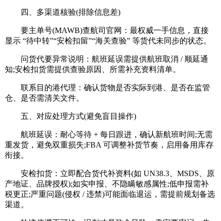
四、多渠道核验(排除信息差)
要主单号(MAWB)查航司官网：最权威一手信息，直接
显示 “待中转”“安检扣留”“海关查验” 等货代未同步的状态。
问货代要异常说明：航班延误需提供航班取消 / 顺延通
知;安检扣货需提供查验原因、所需补充资料清单。
联系目的港代理：确认货物是否实际到港、是否在监管
仓、是否需清关文件。
五、对应处理方式(避免盲目操作)
航班延误：耐心等待 + 每日跟进，确认新航班时间;无需
重发货，避免双重损失;FBA 可调整补货节奏，启用备用库存
衔接。
安检扣货：立即配合货代补资料(如 UN38.3、MSDS、原
产地证、品牌授权);如实申报、不隐瞒敏感属性;低申报需补
税更正;严重问题(侵权 / 违禁)可能面临退运，需提前规划备选
渠道。