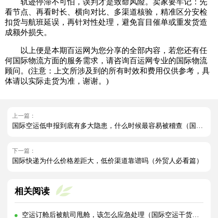
轨迹停滞不可怕，误判才是致命风险。卖家要牢记：先
看节点、再看时长、横向对比、多渠道核验，精准区分安检
扣货与航班延误，再针对性处理，避免盲目催单或重发货造
成额外损失。
以上便是本期百运网为您分享的全部内容，若您还有任
何国际物流方面的服务需求，请咨询百运网专业的国际物流
顾问。(注意：上文所涉及到的所有时效和费用仅供参考，具
体请以实际走货为准，谢谢。)
上一篇：
国际空运低申报到底有多大隐患，什么时候最容易被稽查（国际空运干货知识分享）
下一篇：
国际快递为什么价格差距大，低价渠道靠谱吗（外贸人必看篇）
相关阅读
空运订舱后被航司甩舱，该怎么应急处理（国际空运干货知识分享）