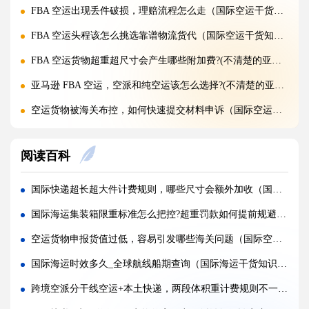
FBA 空运出现丢件破损，理赔流程怎么走（国际空运干货知识分享）
FBA 空运头程该怎么挑选靠谱物流货代（国际空运干货知识分享）
FBA 空运货物超重超尺寸会产生哪些附加费?(不清楚的亚马逊卖家看过来)
亚马逊 FBA 空运，空派和纯空运该怎么选择?(不清楚的亚马逊卖家看过来)
空运货物被海关布控，如何快速提交材料申诉（国际空运干货知识分享）
实木包装走国际空运必须做熏蒸热处理吗（国际空运干货知识分享）
阅读百科
国际空运低申报被海关查到，罚款比例是多少?(国际空运干货知识分享)
国际空运的运单有什么作用，包含哪些关键信息（国际空运干货知识分享）
国际快递超长超大件计费规则，哪些尺寸会额外加收（国际快递干货知识分享）
国内哪些港口是国际空运主流始发机场（国际空运干货知识分享）
国际海运集装箱限重标准怎么把控?超重罚款如何提前规避（国际海运干货知识分享）
什么是泡货、重货，国际空运分别怎么定价（国际空运干货知识分享）
空运货物申报货值过低，容易引发哪些海关问题（国际空运干货知识分享）
国际空运直达与中转航班，该如何选择（不清楚的外贸人看过来）
国际海运时效多久_全球航线船期查询（国际海运干货知识分享）
国际空运客机和全货机分别适合运什么货物（国际空运干货知识分享）
跨境空派分干线空运+本土快递，两段体积重计费规则不一致如何提前锁价（国际空运干货知识分享）
国际空运直达与中转航班，该如何选择（国际快递干货知识分享）