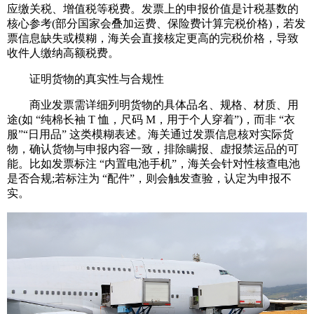
应缴关税、增值税等税费。发票上的申报价值是计税基数的
核心参考(部分国家会叠加运费、保险费计算完税价格)，若发
票信息缺失或模糊，海关会直接核定更高的完税价格，导致
收件人缴纳高额税费。
证明货物的真实性与合规性
商业发票需详细列明货物的具体品名、规格、材质、用
途(如 “纯棉长袖 T 恤，尺码 M，用于个人穿着”)，而非 “衣
服”“日用品” 这类模糊表述。海关通过发票信息核对实际货
物，确认货物与申报内容一致，排除瞒报、虚报禁运品的可
能。比如发票标注 “内置电池手机”，海关会针对性核查电池
是否合规;若标注为 “配件”，则会触发查验，认定为申报不
实。