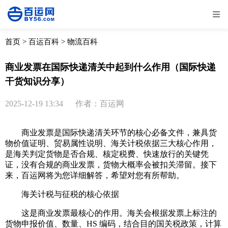
全部
物流资讯
电商资讯
物流百科
首页
>
百运百科
>
物流百科
外贸百科
外贸经验
邮寄经验
重要公告
商业发票在国际快递清关中起到什么作用（国际快递
干货知识分享）
取消
确定
2025-12-19 13:34
作者：百运网
商业发票是国际快递清关环节的核心必备文件，兼具货
物价值证明、贸易属性说明、海关计税依据三大核心作用，
是海关判定货物是否合规、核定税费、快速放行的关键凭
证，没有合规的商业发票，货物大概率会被扣关滞留。接下
来，百运网将为您详细解答，希望对您有所帮助。
海关计税与征税的核心依据
这是商业发票最核心的作用。海关会根据发票上标注的
货物申报价值、数量、HS 编码，结合目的国关税政策，计算