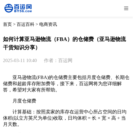
全部
物流资讯
电商资讯
物流百科
首页
>
百运百科
>
电商资讯
外贸百科
外贸经验
邮寄经验
重要公告
如何计算亚马逊物流（FBA）的仓储费（亚马逊物流
干货知识分享）
取消
确定
2025-03-11 10:40
作者：百运网
亚马逊物流(FBA)的仓储费主要包括月度仓储费、长期仓
储费和超龄库存附加费等，接下来，百运网将为您详细解
答，希望对大家有所帮助。
月度仓储费
计算基础：按照卖家的库存在运营中心所占空间的日均
体积(以立方英尺为单位)收取，日均体积 = 长 × 宽 × 高 ÷ 当
月天数。