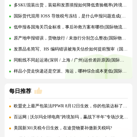
多SKU混装出货，装箱和发票填报如何降低查验概率(跨境物流干货知识分享)
国际货代混用 IOSS 导致税号冻结，是什么申报问题造成(国际物流干货知识分享)
低申报各国海关罚金标准，事后补救方案有哪些(国际物流干货知识分享)
原产地申报错误，货物放行 / 未放行分别怎么整改(国际物流干货知识分享)
发票品名简写、HS 编码错误被海关估价如何提前预审（国际物流干货知识分享）
同航线不同起运港(深圳 / 上海 / 广州)运价差距原因(国际海运干货知识分享)
样品小货走快递还是空派、海运，哪种综合成本更低(国际物流干货知识分享)
每日推荐
欧盟史上最严包装法PPWR 8月12日生效，你的包装达标了吗？
百运网 | 沃尔玛全球电商“跨境加玛，赢战下半年”专场沙龙圆满收官!
美国新301关税今日生效，在途货物要补缴新关税吗?