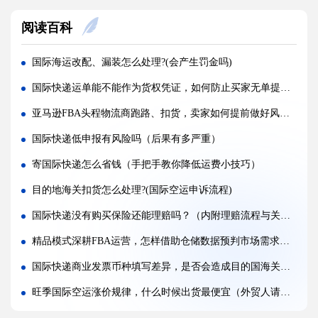
整托盘空运颠簸散架，缠绕膜与打包带规范用法是什么?(国际空运干货知识分享)
阅读百科
亚马逊新规落地，空运带电产品入仓有哪些新增限制?(亚马逊卖家请注意)
多国中转空运，过境海关查验该如何配合举证（国际空运干货知识分享）
国际海运改配、漏装怎么处理?(会产生罚金吗)
多 SKU 混装托盘空运，如何装箱能减少亚马逊人工分拣拉长上架时长?(国际空运干货知识分享)
国际快递运单能不能作为货权凭证，如何防止买家无单提货（国际快递干货知识分享）
国际空运低申报被海关预警，第一次预警还有哪些补救放行办法(外贸人请注意)
亚马逊FBA头程物流商跑路、扣货，卖家如何提前做好风险防范（亚马逊卖家请注意）
美国 5106 备案不全，空派货物一定会被扣吗?(不清楚的跨境电商卖家看过来)
国际快递低申报有风险吗（后果有多严重）
亚马逊入仓排队，空派如何缩短上架等待时间?(亚马逊卖家必看篇)
寄国际快递怎么省钱（手把手教你降低运费小技巧）
跨境电商 FBA 空运，自主 VAT 清关和集体包税清关分别适配什么场景（亚马逊卖家请注意）
目的地海关扣货怎么处理?(国际空运申诉流程)
凌晨落地的红眼航班空运，末端机场分拣会额外拉长多久派送时效?(不清楚的外贸人看过来)
国际快递没有购买保险还能理赔吗？（内附理赔流程与关键要点）
国际空运附加费有哪些（燃油、安检、操作费一览）
精品模式深耕FBA运营，怎样借助仓储数据预判市场需求变化（亚马逊干货知识分享）
国际快递商业发票币种填写差异，是否会造成目的国海关估值分歧（跨境卖家请注意）
旺季国际空运涨价规律，什么时候出货最便宜（外贸人请注意）
国际快递被收取不明“操作费”，如何分辨是合理收费还是乱加价（跨境电商卖家必看篇）