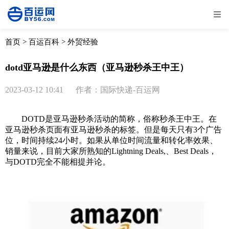
全部
物流资讯
电商资讯
物流百科
首页
>
百运百科
>
外贸经验
外贸百科
外贸经验
邮寄经验
重要公告
dotd亚马逊是什么东西（亚马逊秒杀王中王）
取消
确定
2023-03-12 10:41
作者：国际快递-百运网
DOTD是亚马逊秒杀活动的简称，俗称秒杀王中王。在
亚马逊秒杀页面有亚马逊秒杀的标签。但是每天只有3个广告
位，时间持续24小时。如果从单位时间流量和转化率效果、
销量来说，目前大家所熟知的Lightning Deals,、Best Deals，
与DOTD完全不能相提并论。