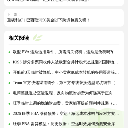
下一篇：
重磅利好 | 巴西取消50美金以下跨境包裹关税！
相关阅读
欧盟 PVA 递延适用条件、所需清关资料，递延是免税吗?(跨境电商卖家请注意)
IOSS 拆分多票同收件人被欧盟合并计税怎么规避?(国际物流干货知识分享)
开船前3天临时被降舱，中小卖家低成本转舱的备用渠道筛选标准（跨境电商卖家请注意）
Temu 官方快递渠道调价，第三方专线替换选型避坑细节（跨境物流干货知识分享）
电商整批退货空运返程，反向物流附加费为何远高于正向出货（跨境电商卖家请注意）
旺季临时上调的燃油附加费，卖家能否提前预判并规避（跨境电商干货知识分享）
2026 旺季 FBA 涨价预警：空运 / 海运成本涨幅与应对方案（跨境电商卖家请注意）
旺季 FBA 备货模型：历史数据 + 空运时效如何预测安全库存（跨境物流干货在分享）