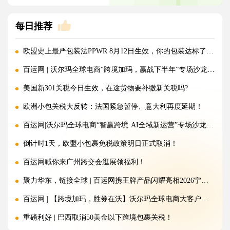
每日推荐
欧盟史上最严包装法PPWR 8月12日生效，你的包装达标了吗？
百运网 | 沃尔玛全球电商“跨境加玛，赢战下半年”专场沙龙圆满收官!
美国新301关税今日生效，在途货物要补缴新关税吗?
欧洲小包关税大反转：法国紧急暂停、意大利再度延期！
百运网|沃尔玛全球电商“智赢跨境·AI全域新运营”专场沙龙圆满收官!
倒计时1天，欧盟小包裹免税政策明日正式取消！
百运网喊你来广州跨交会逛展领福利！
聚力华东，链接全球 | 百运网携王牌产品闪耀亮相2026宁波跨境电商出口博览会!
百运网 | 【跨境加玛，胜券在沃】沃尔玛全球电商大客户产业带沙龙圆满收官!
重磅利好 | 巴西取消50美金以下跨境包裹关税！