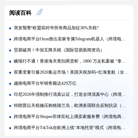
注意：金税四期重拳出击，大批跨境卖家补税补到要破产!
阅读百科
150欧元免税时代即将终结！欧盟新政落地，跨境卖家如何破局？
突发 | 特朗普签署文件：美国将对这些产品加征100%关税，全球贸易再掀波澜！
突发预警!欧盟拟对华所有商品加征30%关税?
百运网 | 沃尔玛平台招商分享大会圆满收官!双向赋能，共启跨境出海新征程
跨境电商平台Ozon推出卖家专属Telegram机器人（跨境电商新闻资讯）
落幕不散场，聚力新征程 | 百运网惊艳亮相福州跨交会，完美收官！
贸易破局！中加互降关税（国际贸易新闻资讯）
国际海运公司MSC 波斯湾航线新政震动跨境物流（强制终止+加价 800 美元）
瞒报行不通！香港海关查扣两货柜，1800 万走私案被 “拿捏”（国际贸易新闻资讯）
开局即爆发!2026年前两月中俄贸易额达390亿美元，同比劲增12%（国际贸易新闻资讯）
双重变量引爆2026集运市场！美国关税加码+红海复航（全球贸易格局生变）
重磅预测！2026年拉美电商规模将突破2000亿美元（出口拉美国家的电商卖家请注意）
越南电商平台年销售额达429万亿
重磅官宣！5 月 1 日起，中国对非洲 53 国100%税目产品零关税（国际贸易新闻资讯）
印尼2026年强制推行清真认证，打造全球清真中心（跨境电商卖家请注意）
官方实锤！美国关税被判违法，4月底或启动退款，跨境人终于等来利好！
特朗普以关税施压购格陵兰岛，欧洲多国联合反制抗议（跨境电商新闻资讯）
跨境电商平台Shopee菲律宾站上调卖家服务费（跨境电商卖家请注意）
跨境电商平台TikTok在欧洲上线“本地托管”模式（跨境电商新闻资讯）