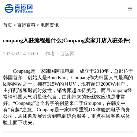
全部
物流资讯
电商资讯
物流百科
首页
>
百运百科
>
电商资讯
外贸百科
外贸经验
邮寄经验
重要公告
coupang入驻流程是什么(Coupang卖家开店入驻条件)
取消
确定
2023-02-14 16:09
作者：百运网
Coupang是一家韩国跨境电商，成立于2010年，总部位于
韩国首尔，创始人是Bom Kim。Coupang作为韩国人气最高的
团购网站之一，拥有315W的月UV，现有超过2000W用户，
主打配送和退货时效性，销售额超20亿美元。而且coupang经
常请韩国人气明星做代言，由此带来的粉丝效应也是非常
好。“Coupang”这个名字的创意来自于Groupon，在韩文中
有“有趣”之意。Coupang是一家非常重视UX体验的电子商务
公司，从团购发展过渡到电商综合服务，重点在顾客购买体
验上面下功夫。